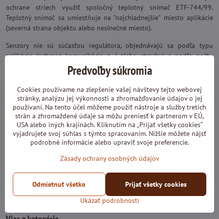
ochrane striech využiť spoločný teplotný snímač ETF-744/99.
Teplotný snímač sa umiestňuje na "najchladnejšie" miesto aplikácie
(severná strana objektu alebo neslnečné miesto).
Senzory nie sú súčasťou regulátora, objednávajú sa podľa typu
aplikácie (ochrana komunikácie a / alebo strechy) a podľa počtu
chránených zón. Regulátor ETO2-4550 sa umiestňuje do rozvádzača
Predvoľby súkromia
na DIN lištu (9 modulov).
Cookies používame na zlepšenie vašej návštevy tejto webovej
Technické údaje:
stránky, analýzu jej výkonnosti a zhromažďovanie údajov o jej
používaní. Na tento účel môžeme použiť nástroje a služby tretích
Krytie:
IP 20
strán a zhromaždené údaje sa môžu preniesť k partnerom v EÚ,
USA alebo iných krajinách. Kliknutím na „Prijať všetky cookies“
Spínaný prúd:
3x 16 A
vyjadrujete svoj súhlas s týmto spracovaním. Nižšie môžete nájsť
Rozsah teplôt - priestor:
-
podrobné informácie alebo upraviť svoje preferencie.
Rozsah teplôt - sonda:
-20 ... 10°C
Zásady ochrany osobných údajov
Teplotný útlm:
-
Kontrolka chodu:
Na displeji
Odmietnuť všetko
Prijať všetky cookies
Hysterézia:
1°C
Vypínač:
-
Ukázať podrobnosti
Viac z kategórie