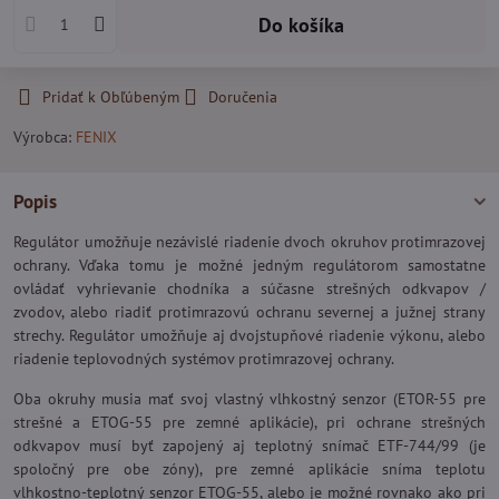
Do košíka
Pridať k Obľúbeným
Doručenia
Výrobca:
FENIX
Popis
Regulátor umožňuje nezávislé riadenie dvoch okruhov protimrazovej
ochrany. Vďaka tomu je možné jedným regulátorom samostatne
ovládať vyhrievanie chodníka a súčasne strešných odkvapov /
zvodov, alebo riadiť protimrazovú ochranu severnej a južnej strany
strechy. Regulátor umožňuje aj dvojstupňové riadenie výkonu, alebo
riadenie teplovodných systémov protimrazovej ochrany.
Oba okruhy musia mať svoj vlastný vlhkostný senzor (ETOR-55 pre
strešné a ETOG-55 pre zemné aplikácie), pri ochrane strešných
odkvapov musí byť zapojený aj teplotný snímač ETF-744/99 (je
spoločný pre obe zóny), pre zemné aplikácie sníma teplotu
vlhkostno-teplotný senzor ETOG-55, alebo je možné rovnako ako pri