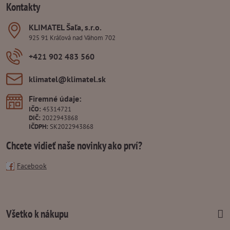
Kontakty
KLIMATEL Šaľa, s​.r​.o​.
925 91 Kráľová nad Váhom 702
+421 902 483 560
klimatel​@klimatel​.sk
Firemné údaje:
IČO:
45314721
DIČ:
2022943868
IČDPH:
SK2022943868
Chcete vidieť naše novinky ako prví?
Facebook
Všetko k nákupu