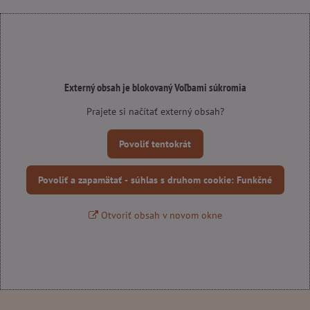
Externý obsah je blokovaný Voľbami súkromia
Prajete si načítať externý obsah?
Povoliť tentokrát
Povoliť a zapamätať - súhlas s druhom cookie: Funkčné
Otvoriť obsah v novom okne