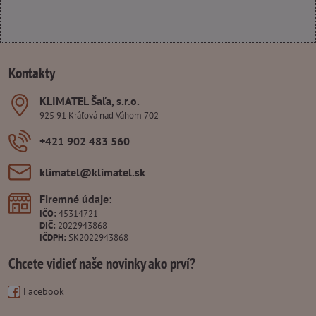
Kontakty
KLIMATEL Šaľa, s​.r​.o​.
925 91 Kráľová nad Váhom 702
+421 902 483 560
klimatel​@klimatel​.sk
Firemné údaje:
IČO:
45314721
DIČ:
2022943868
IČDPH:
SK2022943868
Chcete vidieť naše novinky ako prví?
Facebook