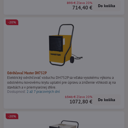
893 €
Zľava 20%
Do košíka
714,40 €
-20%
Odvlhčovač Master DH752P
Elektrický odvlhčovač vzduchu DH752P sa vďaka vysokému výkonu a
odolnému kovovému krytu uplatní pre úpravu a zníženie vlhkosti aj na
stavbách a v priemyselnej sfére.
Dostupnosť:
2 až 7 pracovných dní
1341 €
Zľava 20%
Do košíka
1072,80 €
-20%