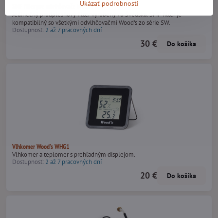
Ukázať podrobnosti
SMF filter pre odvlhčovače Wood's SW
Jedinečný protiplesňový filter vyrobený vo Švédsku. SMF filter je
kompatibilný so všetkými odvlhčovačmi Wood's zo série SW.
Dostupnosť:
2 až 7 pracovných dní
30 €
Do košíka
Vlhkomer Wood's WHG1
Vlhkomer a teplomer s prehľadným displejom.
Dostupnosť:
2 až 7 pracovných dní
20 €
Do košíka