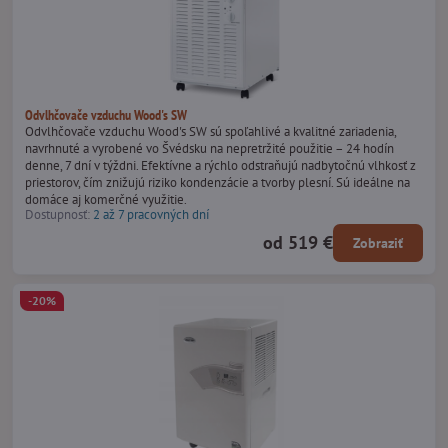
Odvlhčovače vzduchu Wood's SW
Odvlhčovače vzduchu Wood's SW sú spoľahlivé a kvalitné zariadenia,
navrhnuté a vyrobené vo Švédsku na nepretržité použitie – 24 hodín
denne, 7 dní v týždni. Efektívne a rýchlo odstraňujú nadbytočnú vlhkosť z
priestorov, čím znižujú riziko kondenzácie a tvorby plesní. Sú ideálne na
domáce aj komerčné využitie.
Dostupnosť:
2 až 7 pracovných dní
od 519 €
Zobraziť
-20%