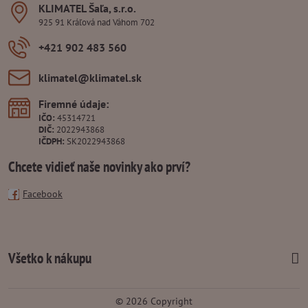
KLIMATEL Šaľa, s​.r​.o​.
925 91 Kráľová nad Váhom 702
+421 902 483 560
klimatel​@klimatel​.sk
Firemné údaje:
IČO:
45314721
DIČ:
2022943868
IČDPH:
SK2022943868
Chcete vidieť naše novinky ako prví?
Facebook
Všetko k nákupu
©
2026
Copyright