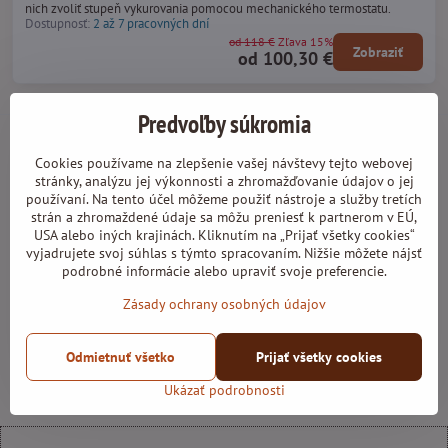
nich zvoliť stupeň vykurovania pomocou mechanického termostatu.
Dostupnosť:
2 až 7 pracovných dní
od 118 €
Zľava 15%
Zobraziť
od 100,30 €
Predvoľby súkromia
Prečo NAJvykurovanie.sk?
Cookies používame na zlepšenie vašej návštevy tejto webovej
stránky, analýzu jej výkonnosti a zhromažďovanie údajov o jej
používaní. Na tento účel môžeme použiť nástroje a služby tretích
široký sortiment
strán a zhromaždené údaje sa môžu preniesť k partnerom v EÚ,
USA alebo iných krajinách. Kliknutím na „Prijať všetky cookies“
vyjadrujete svoj súhlas s týmto spracovaním. Nižšie môžete nájsť
overení dodávatelia
podrobné informácie alebo upraviť svoje preferencie.
Zásady ochrany osobných údajov
spoľahlivý prepravca
Odmietnuť všetko
Prijať všetky cookies
15 rokov skúseností
Ukázať podrobnosti