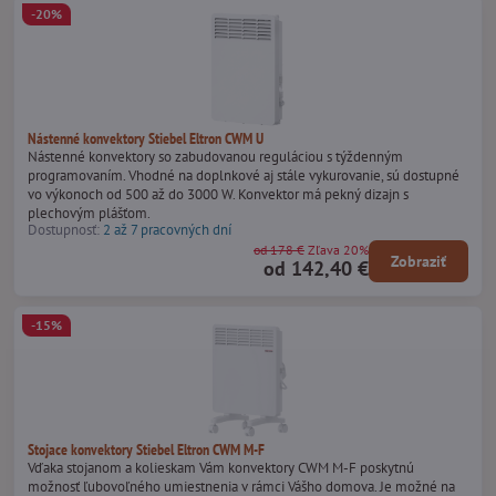
-20%
Nástenné konvektory Stiebel Eltron CWM U
Nástenné konvektory so zabudovanou reguláciou s týždenným
programovaním. Vhodné na doplnkové aj stále vykurovanie, sú dostupné
vo výkonoch od 500 až do 3000 W. Konvektor má pekný dizajn s
plechovým plášťom.
Dostupnosť:
2 až 7 pracovných dní
od 178 €
Zľava 20%
Zobraziť
od 142,40 €
-15%
Stojace konvektory Stiebel Eltron CWM M-F
Vďaka stojanom a kolieskam Vám konvektory CWM M-F poskytnú
možnosť ľubovoľného umiestnenia v rámci Vášho domova. Je možné na