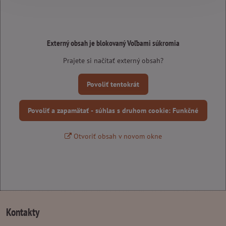
Externý obsah je blokovaný Voľbami súkromia
Prajete si načítať externý obsah?
Povoliť tentokrát
Povoliť a zapamätať - súhlas s druhom cookie: Funkčné
Otvoriť obsah v novom okne
Kontakty