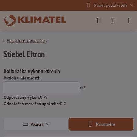
Panel používateľa
Elektrické konvektory
Stiebel Eltron
Kalkulačka výkonu kúrenia
Rozloha miestnosti:
m²
Odporúčaný výkon:
0
W
Orientačná mesačná spotreba:
0
€
Pozícia
Parametre