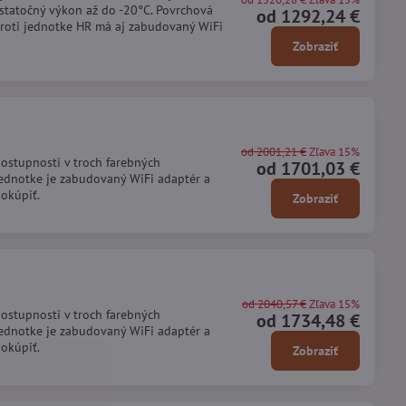
statočný výkon až do -20°C. Povrchová
od 1292,24 €
proti jednotke HR má aj zabudovaný WiFi
Zobraziť
od 2001,21 €
Zľava 15%
ostupnosti v troch farebných
od 1701,03 €
 jednotke je zabudovaný WiFi adaptér a
dokúpiť.
Zobraziť
od 2040,57 €
Zľava 15%
ostupnosti v troch farebných
od 1734,48 €
 jednotke je zabudovaný WiFi adaptér a
dokúpiť.
Zobraziť