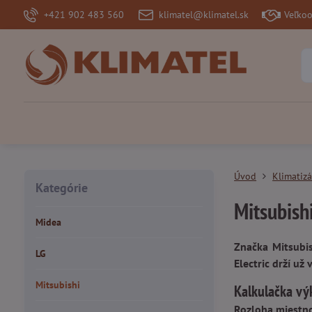
+421 902 483 560
klimatel@klimatel.sk
Veľko
Úvod
Klimatizá
Kategórie
Mitsubish
Midea
Značka Mitsubis
LG
Electric drží už
Mitsubishi
Kalkulačka vý
Rozloha miestno