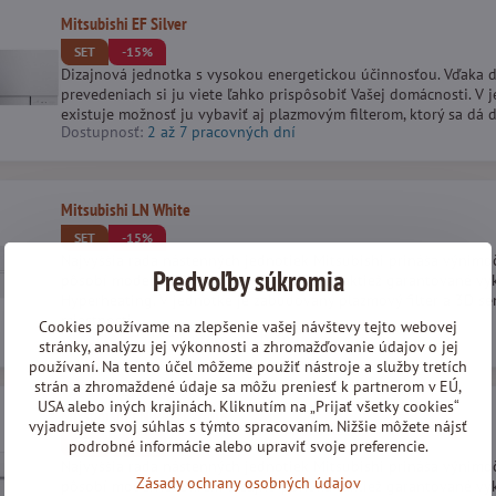
Mitsubishi EF Silver
SET
-15%
Dizajnová jednotka s vysokou energetickou účinnosťou. Vďaka d
prevedeniach si ju viete ľahko prispôsobiť Vašej domácnosti. V
existuje možnosť ju vybaviť aj plazmovým filterom, ktorý sa dá 
Dostupnosť:
2 až 7 pracovných dní
Mitsubishi LN White
SET
-15%
Najvyššia rada nástenných jednotiek Mitsubishi prináša výnimoč
Predvoľby súkromia
pôsobí moderne. Okrem dizajnu ponúka taktiež garantované vyk
Hyperheating. V jednotke je zabudovaný plazmový filter a 3D sen
miestnosti.
Cookies používame na zlepšenie vašej návštevy tejto webovej
Dostupnosť:
2 až 7 pracovných dní
stránky, analýzu jej výkonnosti a zhromažďovanie údajov o jej
používaní. Na tento účel môžeme použiť nástroje a služby tretích
strán a zhromaždené údaje sa môžu preniesť k partnerom v EÚ,
USA alebo iných krajinách. Kliknutím na „Prijať všetky cookies“
Mitsubishi LN Pearl White
vyjadrujete svoj súhlas s týmto spracovaním. Nižšie môžete nájsť
SET
-15%
podrobné informácie alebo upraviť svoje preferencie.
Najvyššia rada nástenných jednotiek Mitsubishi prináša výnimoč
Zásady ochrany osobných údajov
pôsobí moderne. Okrem dizajnu ponúka taktiež garantované vyk