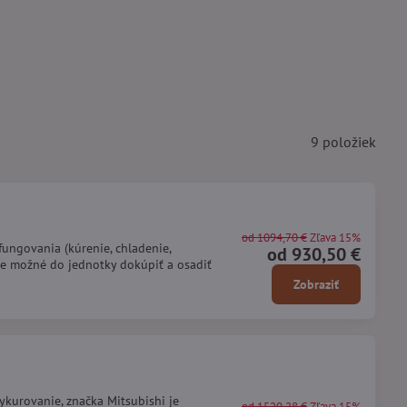
9
položiek
od 1094,70 €
Zľava 15%
fungovania (kúrenie, chladenie,
od 930,50 €
 je možné do jednotky dokúpiť a osadiť
Zobraziť
ykurovanie, značka Mitsubishi je
od 1520,28 €
Zľava 15%