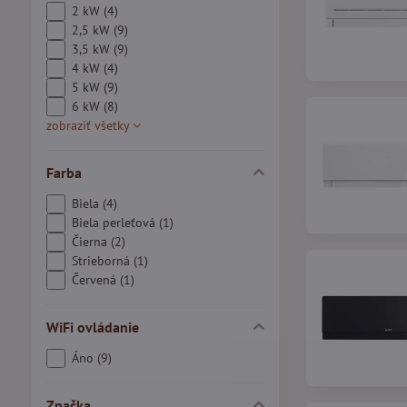
2 kW (4)
2,5 kW (9)
3,5 kW (9)
4 kW (4)
5 kW (9)
6 kW (8)
zobraziť všetky
Farba
Biela (4)
Biela perleťová (1)
Čierna (2)
Strieborná (1)
Červená (1)
WiFi ovládanie
Áno (9)
Značka