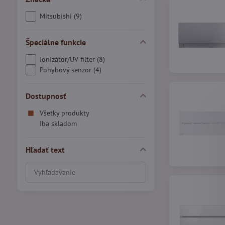
Mitsubishi (9)
Špeciálne funkcie
Ionizátor/UV filter (8)
Pohybový senzor (4)
Dostupnosť
Všetky produkty
Iba skladom
Hľadať text
Prehľadať
výsledky
filtra
fulltextom