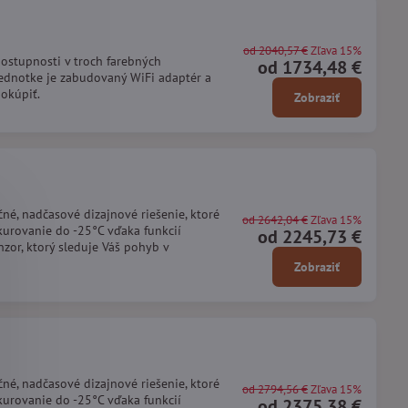
od 2040,57 €
Zľava 15%
ostupnosti v troch farebných
od 1734,48 €
 jednotke je zabudovaný WiFi adaptér a
dokúpiť.
Zobraziť
né, nadčasové dizajnové riešenie, ktoré
od 2642,04 €
Zľava 15%
urovanie do -25°C vďaka funkcií
od 2245,73 €
zor, ktorý sleduje Váš pohyb v
Zobraziť
né, nadčasové dizajnové riešenie, ktoré
od 2794,56 €
Zľava 15%
urovanie do -25°C vďaka funkcií
od 2375,38 €