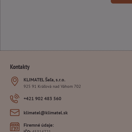
Kontakty
KLIMATEL Šaľa, s​.r​.o​.
925 91 Kráľová nad Váhom 702
+421 902 483 560
klimatel​@klimatel​.sk
Firemné údaje:
IČO:
45314721