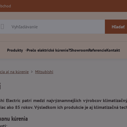
obchod
Hľadať
Produkty
Prečo elektrické kúrenie?
Showroom
Referencie
Kontakt
cia aj na kúrenie
Mitsubishi
i
hi Electric patrí medzi najvýznamnejších výrobcov klimatizačný
 viac ako 85 rokov. Výsledkom ich produkcie je aj klimatizačná t
konu kúrenia
sti: