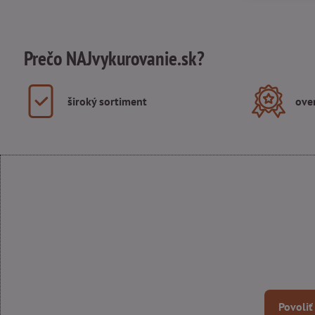
Prečo NAJvykurovanie.sk?
široký sortiment
ove
Povoliť