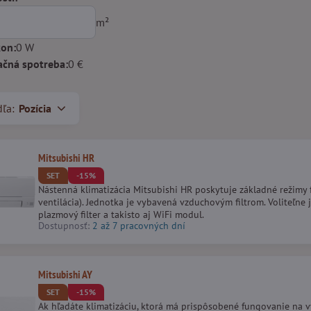
m²
on:
0
W
ačná spotreba:
0
€
dľa:
Pozícia
Mitsubishi HR
SET
-15%
Nástenná klimatizácia Mitsubishi HR poskytuje základné režimy 
ventilácia). Jednotka je vybavená vzduchovým filtrom. Voliteľne
plazmový filter a takisto aj WiFi modul.
Dostupnosť:
2 až 7 pracovných dní
Mitsubishi AY
SET
-15%
Ak hľadáte klimatizáciu, ktorá má prispôsobené fungovanie na v