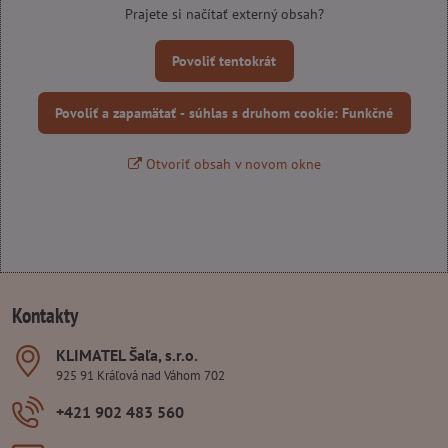
Prajete si načítať externý obsah?
Povoliť tentokrát
Povoliť a zapamätať - súhlas s druhom cookie: Funkčné
Otvoriť obsah v novom okne
Kontakty
KLIMATEL Šaľa, s​.r​.o​.
925 91 Kráľová nad Váhom 702
+421 902 483 560