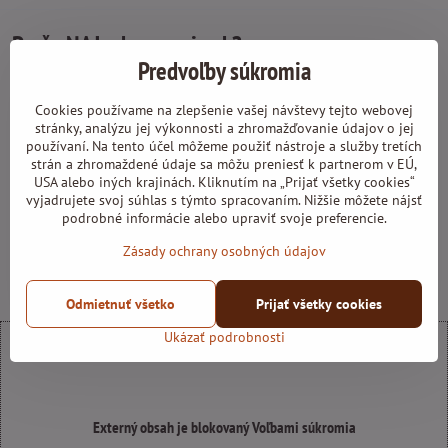
Prečo NAJvykurovanie.sk?
Predvoľby súkromia
široký sortiment
Cookies používame na zlepšenie vašej návštevy tejto webovej
stránky, analýzu jej výkonnosti a zhromažďovanie údajov o jej
používaní. Na tento účel môžeme použiť nástroje a služby tretích
overení dodávatelia
strán a zhromaždené údaje sa môžu preniesť k partnerom v EÚ,
USA alebo iných krajinách. Kliknutím na „Prijať všetky cookies“
vyjadrujete svoj súhlas s týmto spracovaním. Nižšie môžete nájsť
spoľahlivý prepravca
podrobné informácie alebo upraviť svoje preferencie.
Zásady ochrany osobných údajov
15 rokov skúseností
Odmietnuť všetko
Prijať všetky cookies
Ukázať podrobnosti
Externý obsah je blokovaný Voľbami súkromia