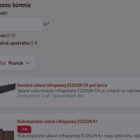
konu kúrenia
sti:
m²
on:
0
W
ačná spotreba:
0
€
dľa:
Pozícia
Kostolné sálavé infrapanely ECOSUN CH pod lavice
Sálavé vykurovacie infrapanely ECOSUN CH sú určené na vyhriev
Dostupnosť:
2 až 7 pracovných dní
Nízkoteplotné sálavé infrapanely ECOSUN K+
-7%
Nízkoteplotné sálavé infrapanely ECOSUN K+ majú jednotnú výšk