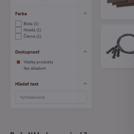
Farba
Biela (1)
Hnedá (1)
Čierna (1)
Dostupnosť
Všetky produkty
Iba skladom
Hľadať text
Prehľadať
výsledky
filtra
fulltextom