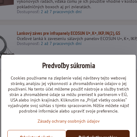
výkonových radách, vďaka čomu je ich použitie vhodné v kostolný
pokladničných boxoch aj pri zvieratách.
Dostupnosť:
2 až 7 pracovných dní
Lankový záves pre infrapanely ECOSUN U+, K+, IKP, IN(2), GS
Oceľové lanká k zaveseniu sálavých panelov ECOSUN U+, K+, IKP, 
Dostupnosť:
2 až 7 pracovných dní
Predvoľby súkromia
Cookies používame na zlepšenie vašej návštevy tejto webovej
stránky, analýzu jej výkonnosti a zhromažďovanie údajov o jej
používaní. Na tento účel môžeme použiť nástroje a služby tretích
strán a zhromaždené údaje sa môžu preniesť k partnerom v EÚ,
USA alebo iných krajinách. Kliknutím na „Prijať všetky cookies“
vyjadrujete svoj súhlas s týmto spracovaním. Nižšie môžete nájsť
podrobné informácie alebo upraviť svoje preferencie.
Zásady ochrany osobných údajov