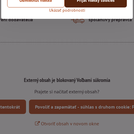
Odmietnuť všetko
Prijať všetky cookies
Ukázať podrobnosti
rení dodávatelia
spoľahlivý prepravca
Externý obsah je blokovaný Voľbami súkromia
Prajete si načítať externý obsah?
 tentokrát
Povoliť a zapamätať - súhlas s druhom cookie:
Otvoriť obsah v novom okne