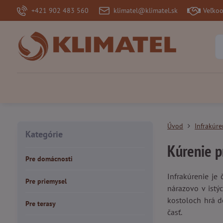
+421 902 483 560
klimatel@klimatel.sk
Veľko
Úvod
Infrakúre
Kategórie
Kúrenie p
Pre domácnosti
Infrakúrenie je
Pre priemysel
nárazovo v istý
kostoloch hrá d
Pre terasy
časť.