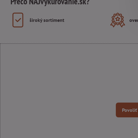
Prečo NAJvykurovanie.sk?
široký sortiment
ove
Povoliť