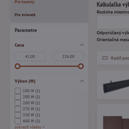
Pre kostoly
Kalkulačka vý
Rozloha miestno
Pre zvieratá
Parametre
Odporúčaný výk
Orientačná mes
Cena
Od:
Do:
Radiť po
Výkon (W)
100 W (1)
200 W (1)
260 W (1)
270 W (1)
330 W (1)
400 W (2)
zobraziť všetky