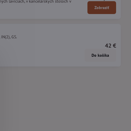
ch laviciach, v kancelárskych stoloch v
Zobraziť
IN(2), GS.
42 €
Do košíka