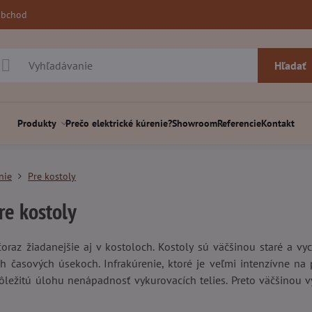
obchod
Hľadať
Produkty
Prečo elektrické kúrenie?
Showroom
Referencie
Kontakt
nie
Pre kostoly
re kostoly
 čoraz žiadanejšie aj v kostoloch. Kostoly sú väčšinou staré a v
ch časových úsekoch. Infrakúrenie, ktoré je veľmi intenzívne na 
ôležitú úlohu nenápadnosť vykurovacích telies. Preto väčšinou 