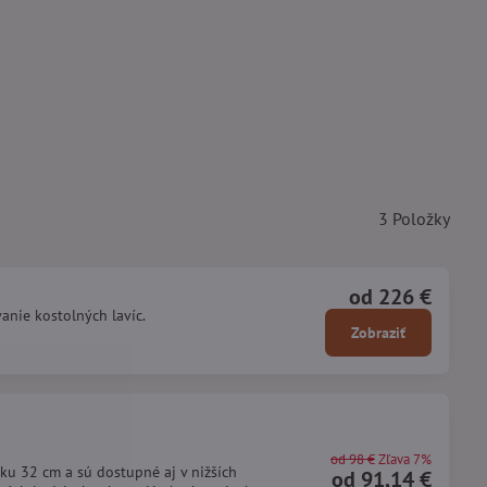
3
Položky
od 226 €
anie kostolných lavíc.
Zobraziť
od 98 €
Zľava 7%
u 32 cm a sú dostupné aj v nižších
od 91,14 €