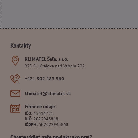
Kontakty
KLIMATEL Šaľa, s​.r​.o​.
925 91 Kráľová nad Váhom 702
+421 902 483 560
klimatel​@klimatel​.sk
Firemné údaje:
IČO:
45314721
DIČ:
2022943868
IČDPH:
SK2022943868
Chcete vidieť naše novinky ako prví?