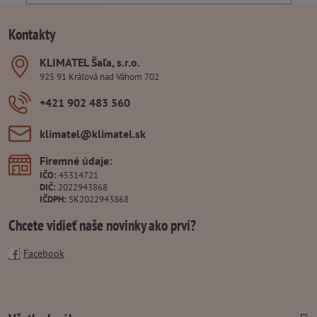
Kontakty
KLIMATEL Šaľa, s​.r​.o​.
925 91 Kráľová nad Váhom 702
+421 902 483 560
klimatel​@klimatel​.sk
Firemné údaje:
IČO:
45314721
DIČ:
2022943868
IČDPH:
SK2022943868
Chcete vidieť naše novinky ako prví?
Facebook