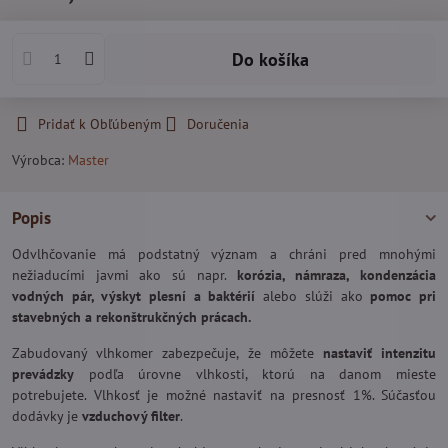
Do košíka
Pridať k Obľúbeným
Doručenia
Výrobca:
Master
Popis
Odvlhčovanie má podstatný význam a chráni pred mnohými
nežiaducími javmi ako sú napr.
korózia, námraza, kondenzácia
vodných pár, výskyt plesní a baktérií
alebo slúži ako
pomoc pri
stavebných a rekonštrukčných prácach.
Zabudovaný vlhkomer zabezpečuje, že môžete
nastaviť intenzitu
prevádzky
podľa úrovne vlhkosti, ktorú na danom mieste
potrebujete. Vlhkosť je možné nastaviť na presnosť 1%. Súčasťou
dodávky je
vzduchový filter
.