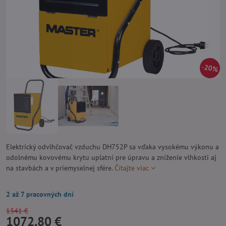
20%
Elektrický odvlhčovač vzduchu DH752P sa vďaka vysokému výkonu a
odolnému kovovému krytu uplatní pre úpravu a zníženie vlhkosti aj
na stavbách a v priemyselnej sfére.
Čítajte viac
2 až 7 pracovných dní
1341 €
1072,80 €