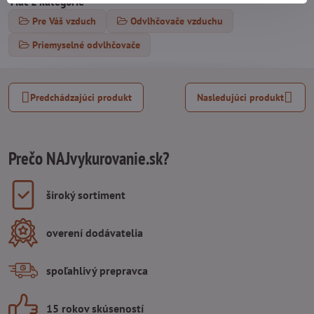
Viac z kategórie
Pre Váš vzduch
Odvlhčovače vzduchu
Priemyselné odvlhčovače
Predchádzajúci produkt
Nasledujúci produkt
Prečo NAJvykurovanie.sk?
široký sortiment
overení dodávatelia
spoľahlivý prepravca
15 rokov skúseností