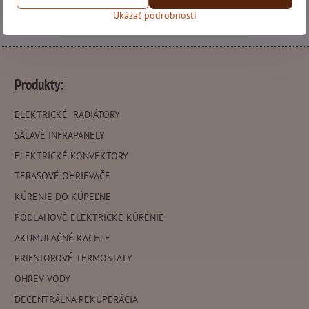
Ukázať podrobnosti
Produkty:
ELEKTRICKÉ RADIÁTORY
SÁLAVÉ INFRAPANELY
ELEKTRICKÉ KONVEKTORY
TERASOVÉ OHRIEVAČE
KÚRENIE DO KÚPEĽNE
PODLAHOVÉ ELEKTRICKÉ KÚRENIE
AKUMULAČNÉ KACHLE
PRIESTOROVÉ TERMOSTATY
OHREV VODY
DECENTRÁLNA REKUPERÁCIA