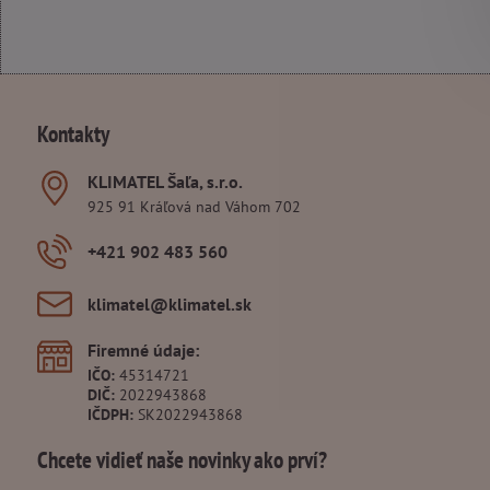
Kontakty
KLIMATEL Šaľa, s​.r​.o​.
925 91 Kráľová nad Váhom 702
+421 902 483 560
klimatel​@klimatel​.sk
Firemné údaje:
IČO:
45314721
DIČ:
2022943868
IČDPH:
SK2022943868
Chcete vidieť naše novinky ako prví?