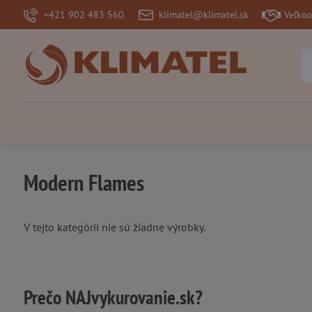
+421 902 483 560
klimatel@klimatel.sk
Veľko
Modern Flames
V tejto kategórii nie sú žiadne výrobky.
Prečo NAJvykurovanie.sk?