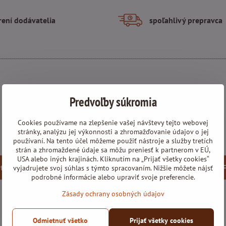
rení dodávatelia
spoľahlivý prepravca
Predvoľby súkromia
Externý obsah je blokovaný Voľbami súkromia
Cookies používame na zlepšenie vašej návštevy tejto webovej
stránky, analýzu jej výkonnosti a zhromažďovanie údajov o jej
používaní. Na tento účel môžeme použiť nástroje a služby tretích
Prajete si načítať externý obsah?
strán a zhromaždené údaje sa môžu preniesť k partnerom v EÚ,
USA alebo iných krajinách. Kliknutím na „Prijať všetky cookies“
 tentokrát
Povoliť a zapamätať - súhlas s druhom cookie:
vyjadrujete svoj súhlas s týmto spracovaním. Nižšie môžete nájsť
podrobné informácie alebo upraviť svoje preferencie.
Zásady ochrany osobných údajov
Otvoriť obsah v novom okne
Odmietnuť všetko
Prijať všetky cookies