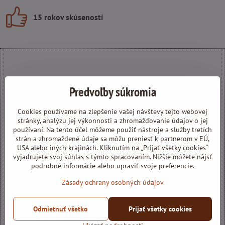
15 rokov skúseností
Predvoľby súkromia
Externý obsah je blokovaný Voľbami súkromia
Cookies používame na zlepšenie vašej návštevy tejto webovej
Prajete si načítať externý obsah?
stránky, analýzu jej výkonnosti a zhromažďovanie údajov o jej
používaní. Na tento účel môžeme použiť nástroje a služby tretích
strán a zhromaždené údaje sa môžu preniesť k partnerom v EÚ,
Povoliť tentokrát
USA alebo iných krajinách. Kliknutím na „Prijať všetky cookies“
vyjadrujete svoj súhlas s týmto spracovaním. Nižšie môžete nájsť
podrobné informácie alebo upraviť svoje preferencie.
Povoliť a zapamätať - súhlas s druhom cookie: Funkčné
Zásady ochrany osobných údajov
Otvoriť obsah v novom okne
Odmietnuť všetko
Prijať všetky cookies