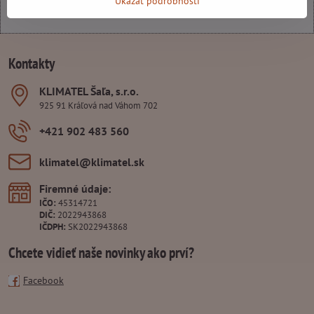
Ukázať podrobnosti
Kontakty
KLIMATEL Šaľa, s​.r​.o​.
925 91 Kráľová nad Váhom 702
+421 902 483 560
klimatel​@klimatel​.sk
Firemné údaje:
IČO:
45314721
DIČ:
2022943868
IČDPH:
SK2022943868
Chcete vidieť naše novinky ako prví?
Facebook