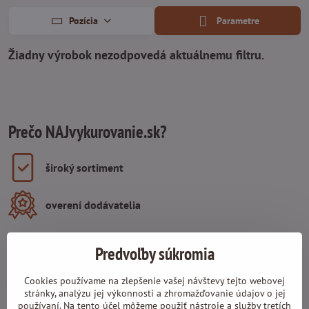
Pozícia
Parametre
Prečo NAJvykurovanie.sk?
široký sortiment
overení dodávatelia
spoľahlivý prepravca
Predvoľby súkromia
15 rokov skúseností
Cookies používame na zlepšenie vašej návštevy tejto webovej
stránky, analýzu jej výkonnosti a zhromažďovanie údajov o jej
používaní. Na tento účel môžeme použiť nástroje a služby tretích