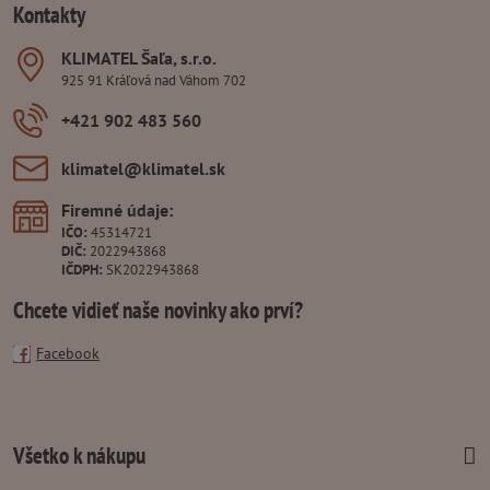
Kontakty
KLIMATEL Šaľa, s​.r​.o​.
925 91 Kráľová nad Váhom 702
+421 902 483 560
klimatel​@klimatel​.sk
Firemné údaje:
IČO:
45314721
DIČ:
2022943868
IČDPH:
SK2022943868
Chcete vidieť naše novinky ako prví?
Facebook
Všetko k nákupu