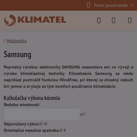
Panel používateľa
Multisplity
Samsung
Popredný výrobca elektroniky SAMSUNG nezaostáva ani vo vývoji a
výrobe klimatizačnej techniky. Klimatizácie Samsung sa môžu
napríklad pochváliť funkciou WindFree, pri ktorej sa chladný vzduch
šíri jemne a zvyšuje sa tým komfort používania klimatizácie.
Kalkulačka výkonu kúrenia
Rozloha miestnosti:
m²
Odporúčaný výkon:
0
W
Orientačná mesačná spotreba:
0
€