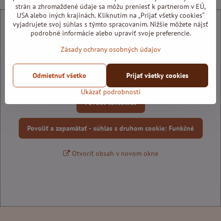
strán a zhromaždené údaje sa môžu preniesť k partnerom v EÚ,
USA alebo iných krajinách. Kliknutím na „Prijať všetky cookies“
vyjadrujete svoj súhlas s týmto spracovaním. Nižšie môžete nájsť
podrobné informácie alebo upraviť svoje preferencie.
Zásady ochrany osobných údajov
Externý obsah je blokovaný Voľbami súkromia
Odmietnuť všetko
Prijať všetky cookies
Prajete si načítať externý obsah?
Ukázať podrobnosti
Povoliť tentokrát
Povoliť a zapamätať - súhlas s druhom cookie: Funkčné
Otvoriť obsah v novom okne