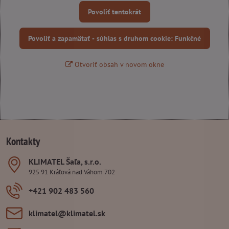
Povoliť tentokrát
Povoliť a zapamätať - súhlas s druhom cookie: Funkčné
Otvoriť obsah v novom okne
Kontakty
KLIMATEL Šaľa, s​.r​.o​.
925 91 Kráľová nad Váhom 702
+421 902 483 560
klimatel​@klimatel​.sk