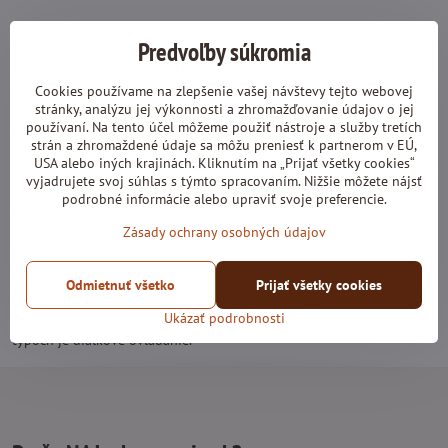
Predvoľby súkromia
Royal je zabudovateľný, čiastočne zabudovateľný alebo závesný
elektrický krb s modernou LED technológiou, ktorá znamená nízku
spotrebu. Dodáva sa s polienkami aj s kryštálmi. Máte k dispozícií
Cookies používame na zlepšenie vašej návštevy tejto webovej
stránky, analýzu jej výkonnosti a zhromažďovanie údajov o jej
obe tieto možnosti a možete ich striedať. Jeho špecialitou je
používaní. Na tento účel môžeme použiť nástroje a služby tretích
nádherný vysoký plameň, ktorý je nezávislý od kúrenia, čím vám
strán a zhromaždené údaje sa môžu preniesť k partnerom v EÚ,
umožní používať krb po celý rok, dokonca aj v horúcich dňoch. Užite
USA alebo iných krajinách. Kliknutím na „Prijať všetky cookies“
si oheň, kedykoľvek chcete. Kúrenie môžete kedykoľvek zapnúť alebo
vyjadrujete svoj súhlas s týmto spracovaním. Nižšie môžete nájsť
vypnúť. Sklo krbu sa nezohrieva a je bezpečné pre deti a zvieratá.
podrobné informácie alebo upraviť svoje preferencie.
Bezpečnostný senzor kúrenia vypne kúrenie, ak je zablokovaný
Zásady ochrany osobných údajov
výstup horúceho vzduchu. Senzor otvoreného okna vypne kúrenie,
keď zistí náhly pokles teploty, aby ste nemíňali peniaze za zbytočné
kúrenie. Časovač využijete na automatické vypnutie krbu. Nastavíte
Odmietnuť všetko
Prijať všetky cookies
ho a ak zaspíte, nemusíte sa báť, že krb bude fungovať celú noc. Jeho
Ukázať podrobnosti
veľkou výhodou je hĺbka len 15 cm. Samozrejmosťou pri týchto
typoch je diaľkové ovládanie.