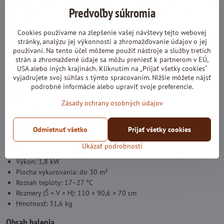
Súčasťou je zabudovaný digitálny termostat, senzor otvoreného okna
Predvoľby súkromia
a ochrana pred prehriatím, ktoré zabezpečujú bezpečnú a úspornú
prevádzku.
Cookies používame na zlepšenie vašej návštevy tejto webovej
Ovládanie a funkcie
stránky, analýzu jej výkonnosti a zhromažďovanie údajov o jej
používaní. Na tento účel môžeme použiť nástroje a služby tretích
strán a zhromaždené údaje sa môžu preniesť k partnerom v EÚ,
Diaľkové ovládanie aj manuálne tlačidlá na prednom paneli
USA alebo iných krajinách. Kliknutím na „Prijať všetky cookies“
Digitálny displej s indikátorom funkcií
vyjadrujete svoj súhlas s týmto spracovaním. Nižšie môžete nájsť
Časovač automatického vypnutia (30 min – 6 hodín)
podrobné informácie alebo upraviť svoje preferencie.
Nastavenie jasu plameňa – 3 úrovne
Zásady ochrany osobných údajov
Automatické programovanie vykurovania
Efekt plameňa funguje nezávisle od ohrevu
Odmietnuť všetko
Prijať všetky cookies
Technické parametre
Ukázať podrobnosti
Typ inštalácie: rohová
Výkon: 1,8 kW
Plocha vykurovania: do 30 m²
Rozsah teploty: 17–27 °C
Rozmery (Š × V × H): 110 × 90,6 × 70 cm
Hmotnosť: 31,6 kg
Obsah balenia