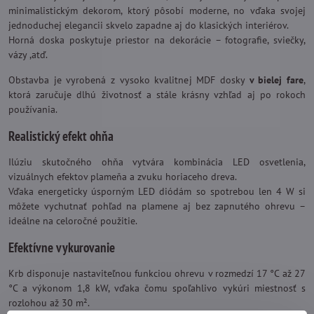
minimalistickým dekorom, ktorý pôsobí moderne, no vďaka svojej
jednoduchej elegancii skvelo zapadne aj do klasických interiérov.
Horná doska poskytuje priestor na dekorácie – fotografie, sviečky,
vázy ,atď.
Obstavba je vyrobená z vysoko kvalitnej MDF dosky
v bielej fare
,
ktorá zaručuje dlhú životnosť a stále krásny vzhľad aj po rokoch
používania.
Realistický efekt ohňa
Ilúziu skutočného ohňa vytvára kombinácia LED osvetlenia,
vizuálnych efektov plameňa a zvuku horiaceho dreva.
Vďaka energeticky úsporným LED diódám so spotrebou len 4 W si
môžete vychutnať pohľad na plamene aj bez zapnutého ohrevu –
ideálne na celoročné použitie.
Efektívne vykurovanie
Krb disponuje nastaviteľnou funkciou ohrevu v rozmedzí 17 °C až 27
°C a výkonom 1,8 kW, vďaka čomu spoľahlivo vykúri miestnosť s
rozlohou až 30 m².