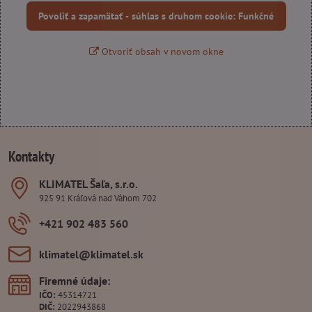
Povoliť a zapamätať - súhlas s druhom cookie: Funkčné
Otvoriť obsah v novom okne
Kontakty
KLIMATEL Šaľa, s​.r​.o​.
925 91 Kráľová nad Váhom 702
+421 902 483 560
klimatel​@klimatel​.sk
Firemné údaje:
IČO:
45314721
DIČ:
2022943868