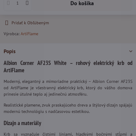
Do košíka
Pridať k Obľúbeným
Výrobca:
ArtiFlame
Popis
Albion Corner AF23S White – rohový elektrický krb od
ArtiFlame
Moderný, elegantný a mimoriadne praktický – Albion Corner AF23S
od ArtiFlame je všestranný elektrický krb, ktorý do vášho domova
prinesie útulné teplo aj jedinečnú atmosféru.
Realistické plamene, zvuk praskajúceho dreva a štýlový dizajn spájajú
modernú technológiu s nadčasovou estetikou.
Dizajn a materiály
Krb sa vyznačuje čistými líniami, hladkými bočnými stĺpmi a