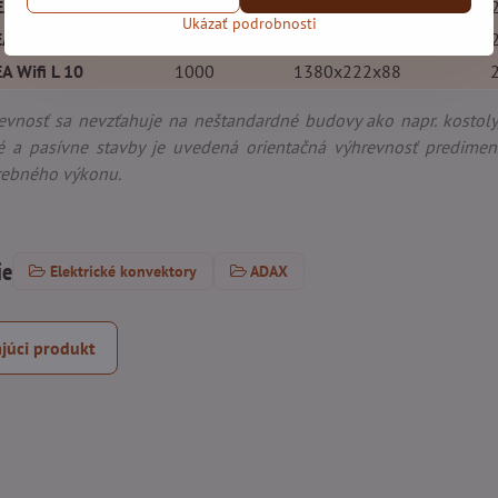
 Wifi L 06
600
964x222x88
Ukázať podrobnosti
 Wifi L 08
800
1144x222x88
 Wifi L 10
1000
1380x222x88
evnosť sa nevzťahuje na neštandardné budovy ako napr. kostoly, 
é a pasívne stavby je uvedená orientačná výhrevnosť predimen
rebného výkonu.
ie
Elektrické konvektory
ADAX
júci produkt