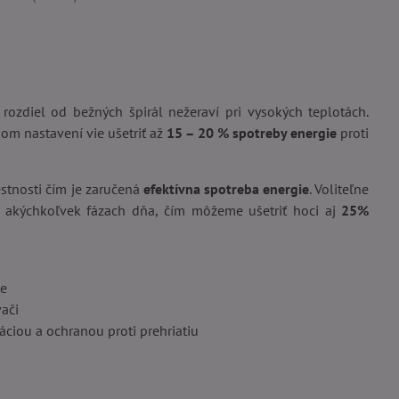
 rozdiel od bežných špirál nežeraví pri vysokých teplotách.
nom nastavení vie ušetriť až
15 – 20 % spotreby energie
proti
stnosti čím je zaručená
efektívna spotreba energie
. Voliteľne
v akýchkoľvek fázach dňa, čím môžeme ušetriť hoci aj
25%
te
vači
láciou a ochranou proti prehriatiu