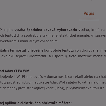
Popis
AX teplo vyrába
špeciálna kovová vykurovacia vložka
, ktorá na
ích teplotách a spotrebuje tak menej elektrickej energie. Pri správ
vektorom s manuálnym ovládaním.
tálny termostat
priebežne kontroluje teplotu vo vykurovanej mie
ť dvojakú teplotu (komfortnú a úspornú), tieto môžeme meniť 
sti Adax CLEA Wifi:
ipojenie k Wi-Fi smerovaču v domácnosti, kancelárii alebo na cha
loty prostredníctvom aplikácie Adax Wi-Fi alebo lokálne na ohrie
e chránený proti striekajúcej vode (IP24), je vybavený dvojitou izo
a
j aplikácie elektrického ohrievača môžete: