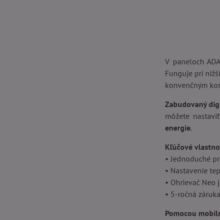
V paneloch AD
Funguje pri nižš
konvenčným kon
Zabudovaný digi
môžete nastavi
energie
.
Kľúčové vlastno
• Jednoduché pr
• Nastavenie tep
• Ohrievač Neo j
• 5-ročná záruk
Pomocou mobilne