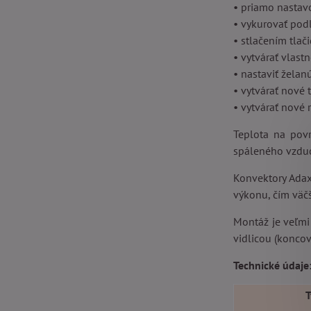
• priamo nastav
• vykurovať pod
• stlačením tla
• vytvárať vlast
• nastaviť žela
• vytvárať nové
• vytvárať nové 
Teplota na pov
spáleného vzduc
Konvektory Adax 
výkonu, čím väč
Montáž je veľmi
vidlicou (koncov
Technické údaje
T