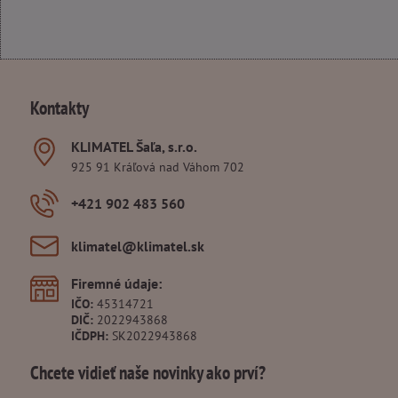
Kontakty
KLIMATEL Šaľa, s​.r​.o​.
925 91 Kráľová nad Váhom 702
+421 902 483 560
klimatel​@klimatel​.sk
Firemné údaje:
IČO:
45314721
DIČ:
2022943868
IČDPH:
SK2022943868
Chcete vidieť naše novinky ako prví?