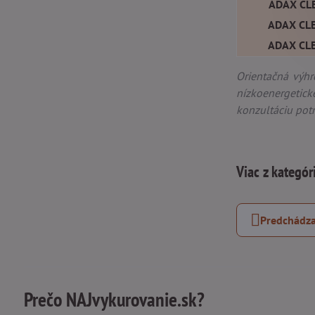
ADAX CLEA
ADAX CLEA
ADAX CLEA
Orientačná výhr
nízkoenergetick
konzultáciu pot
Viac z kategór
Predchádza
Prečo NAJvykurovanie.sk?