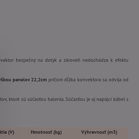
vektor bezpečný na dotyk a zároveň nedochádza k efektu
ýškou panelov 22,2cm
pričom dĺžka konvektora sa odvíja od
 ktoré sú súčasťou balenia. Súčasťou je aj napájcí kábel s
tie (V)
Hmotnosť (kg)
Výhrevnosť (m3)