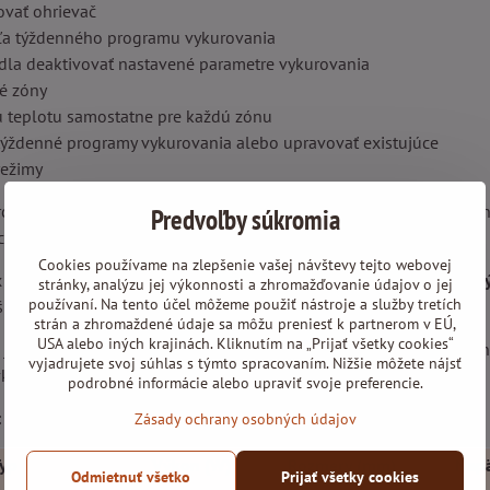
ovať ohrievač
ľa týždenného programu vykurovania
čidla deaktivovať nastavené parametre vykurovania
né zóny
nú teplotu samostatne pre každú zónu
 týždenné programy vykurovania alebo upravovať existujúce
režimy
rchu telesa konvektora dosahuje teplotu
len 60 °C,
čím je kon
Predvoľby súkromia
hu, oproti konvektorom so žeraviacou špirálou.
Cookies používame na zlepšenie vašej návštevy tejto webovej
CLEA Wifi L sú k dispozícii v
bielej a čiernej farbe
s
jednotnou v
stránky, analýzu jej výkonnosti a zhromažďovanie údajov o jej
používaní. Na tento účel môžeme použiť nástroje a služby tretích
ší výkon konvektora tým dlhší rozmer telesa konvektora.
strán a zhromaždené údaje sa môžu preniesť k partnerom v EÚ,
USA alebo iných krajinách. Kliknutím na „Prijať všetky cookies“
 jednoduchá a prebieha uchytením na stenu pomocou komponentov,
vyjadrujete svoj súhlas s týmto spracovaním. Nižšie môžete nájsť
ka do zásuvky).
podrobné informácie alebo upraviť svoje preferencie.
:
Zásady ochrany osobných údajov
yp
Výkon (W)
Rozmery (mm)
Napä
Odmietnuť všetko
Prijať všetky cookies