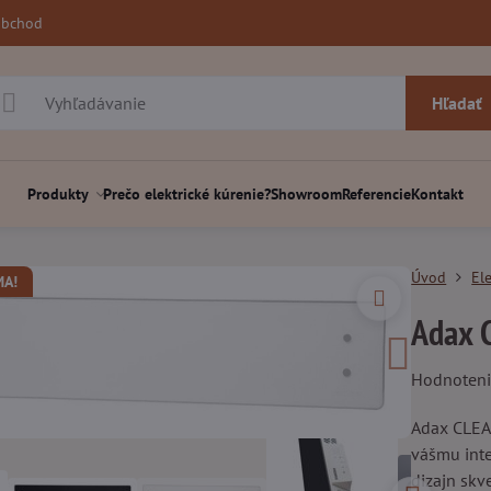
obchod
Hľadať
Produkty
Prečo elektrické kúrenie?
Showroom
Referencie
Kontakt
Úvod
El
MA!
Adax C
Hodnoten
Adax CLEA 
vášmu inte
dizajn skv