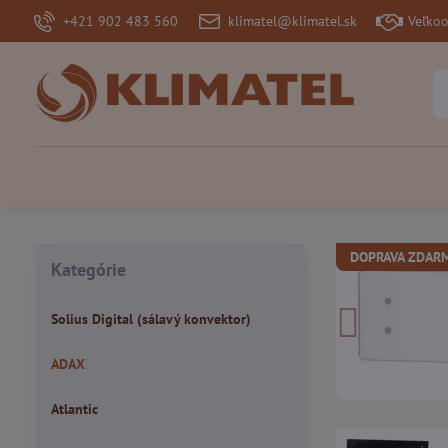
+421 902 483 560
klimatel@klimatel.sk
Veľko
DOPRAVA ZDAR
Kategórie
Solius Digital (sálavý konvektor)
ADAX
Atlantic