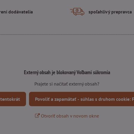
rení dodávatelia
spoľahlivý prepravca
Externý obsah je blokovaný Voľbami súkromia
Prajete si načítať externý obsah?
 tentokrát
Povoliť a zapamätať - súhlas s druhom cookie:
Otvoriť obsah v novom okne