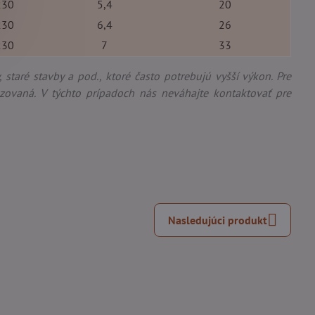
230
5,4
20
230
6,4
26
230
7
33
staré stavby a pod., ktoré často potrebujú vyšší výkon. Pre
zovaná. V týchto prípadoch nás neváhajte kontaktovať pre
Nasledujúci produkt