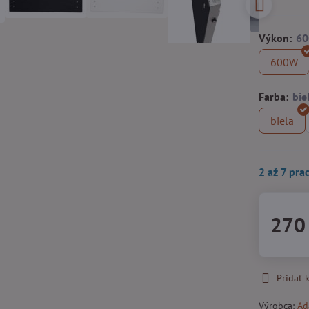
Výkon:
600W
Farba:
biela
2 až 7 pra
270
Pridať
Výrobca:
Ad