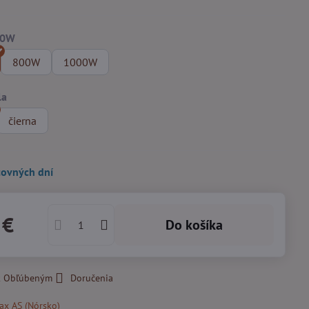
800W
1000W
čierna
covných dní
 €
Do košíka
 k Obľúbeným
Doručenia
ax AS (Nórsko)