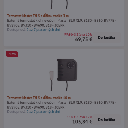
Termostat Master TH-5 s dĺžkou vodiča 3 m
Externý termostat k ohrievačom Master BLP, XL9, B180 - B360, BV77E -
BV290E, BV310 - BV690, B18 - 30EPR.
Dostupnosť:
2 až 7 pracovných dní
77,50 €
Zľava 10%
Do košíka
69,75 €
-12%
Termostat Master TH-5 s dĺžkou vodiča 10 m
Externý termostat k ohrievačom Master BLP, XL9, B180 - B360, BV77E -
BV290E, BV310 - BV690, B18 - 30EPR.
Dostupnosť:
2 až 7 pracovných dní
118 €
Zľava 12%
Do košíka
103,84 €