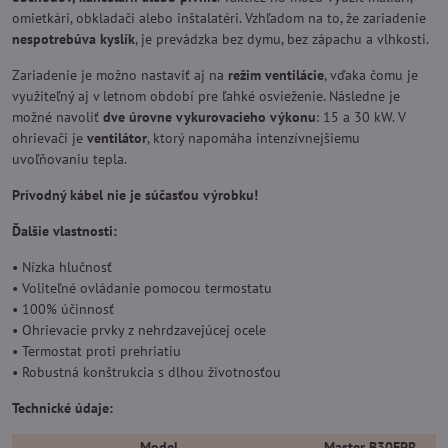
omietkári, obkladači alebo inštalatéri. Vzhľadom na to, že zariadenie
nespotrebúva kyslík
, je prevádzka bez dymu, bez zápachu a vlhkosti.
Zariadenie je možno nastaviť aj na
režim ventilácie
, vďaka čomu je
využiteľný aj v letnom období pre ľahké osvieženie. Následne je
možné navoliť
dve úrovne vykurovacieho výkonu
: 15 a 30 kW. V
ohrievači je
ventilátor
, ktorý napomáha intenzívnejšiemu
uvoľňovaniu tepla.
Prívodný kábel nie je súčasťou výrobku!
Ďalšie vlastnosti:
• Nízka hlučnosť
• Voliteľné ovládanie pomocou termostatu
• 100% účinnosť
• Ohrievacie prvky z nehrdzavejúcej ocele
• Termostat proti prehriatiu
• Robustná konštrukcia s dlhou životnosťou
Technické údaje:
Model
Master B30EPR