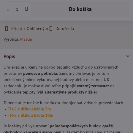
Do košíka
Pridať k Obľúbeným
Doručenia
Výrobca:
Master
Popis
Ohrievač
je určený na odvod teplého vzduchu do uzatvorených
priestorov
pomocou potrubia
. Samotný ohrievač je pritom
umiestnený mimo vykurovanej budovy alebo miestnosti. K
zariadeniu je možnosť voliteľne pripojiť
externý termostat
na
ovládanie teploty (
vid alternatívne produkty nižšie
).
Termostat je možné k produktu doobjednať v dvoch prevedeniach
•
TH-5 s dĺžkou kábla 3m
•
TH-5 s dĺžkou kábla 10m
Je ideálny pri vykurovaní
poľnohospodárskych budov, garáží,
obchodov, kancelárií alebo pivníc
. Taktiež ho môžu využiť maliari,