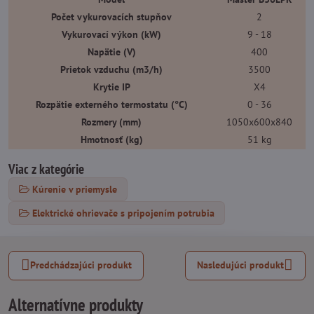
Počet vykurovacích stupňov
2
Vykurovací výkon (kW)
9 - 18
Napätie (V)
400
Prietok vzduchu (m3/h)
3500
Krytie IP
X4
Rozpätie externého termostatu (°C)
0 - 36
Rozmery (mm)
1050x600x840
Hmotnosť (kg)
51 kg
Viac z kategórie
Kúrenie v priemysle
Elektrické ohrievače s pripojením potrubia
Predchádzajúci produkt
Nasledujúci produkt
Alternatívne produkty