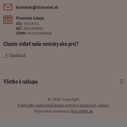
klimatel​@klimatel​.sk
Firemné údaje:
IČO:
45314721
DIČ:
2022943868
IČDPH:
SK2022943868
Chcete vidieť naše novinky ako prví?
Facebook
Všetko k nákupu
©
2026
Copyright
Predvoľby súkromia
Zásady ochrany osobných údajov
Vytvorené pomocou:
BiznisWeb.sk