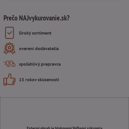
Prečo NAJvykurovanie.sk?
široký sortiment
overení dodávatelia
spoľahlivý prepravca
15 rokov skúseností
Externý obsah je blokovaný Voľbami súkromia