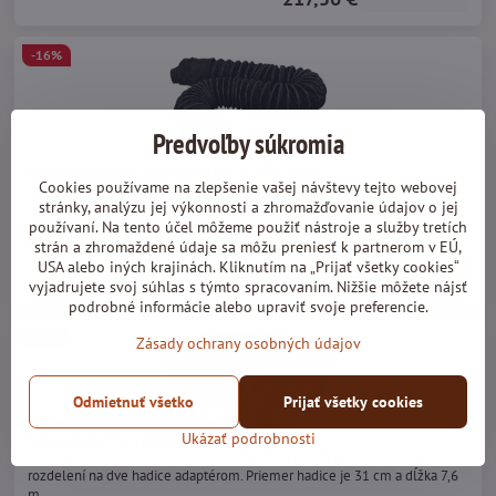
-16%
Predvoľby súkromia
Hadica pružná Nylon s priemerom 31 cm, dĺžka 7,6 m
Cookies používame na zlepšenie vašej návštevy tejto webovej
Hadica na pripojenie pre ohrievače Master B18EPR a pre B30EPR pri
stránky, analýzu jej výkonnosti a zhromažďovanie údajov o jej
rozdelení na dve hadice adaptérom. Priemer hadice je 31 cm a dĺžka 7,6
používaní. Na tento účel môžeme použiť nástroje a služby tretích
m.
Dostupnosť:
2 až 7 pracovných dní
strán a zhromaždené údaje sa môžu preniesť k partnerom v EÚ,
198 €
Zľava 16%
USA alebo iných krajinách. Kliknutím na „Prijať všetky cookies“
Do košíka
166,32 €
vyjadrujete svoj súhlas s týmto spracovaním. Nižšie môžete nájsť
podrobné informácie alebo upraviť svoje preferencie.
-16%
Zásady ochrany osobných údajov
Odmietnuť všetko
Prijať všetky cookies
Hadica pružná PVC s priemerom 31 cm, dĺžka 7,6 m
Ukázať podrobnosti
Hadica na pripojenie pre ohrievače Master B18EPR a pre B30EPR pri
rozdelení na dve hadice adaptérom. Priemer hadice je 31 cm a dĺžka 7,6
m.