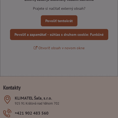
Prajete si načítať externý obsah?
Povoliť tentokrát
Povoliť a zapamätať - súhlas s druhom cookie: Funkčné
Otvoriť obsah v novom okne
Kontakty
KLIMATEL Šaľa, s​.r​.o​.
925 91 Kráľová nad Váhom 702
+421 902 483 560