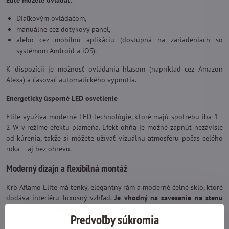
Elite môžete ovládať:
Diaľkovým ovládačom,
manuálne cez dotykový panel,
alebo cez mobilnú aplikáciu (dostupná na zariadeniach so
systémom Android a iOS).
K dispozícii je možnosť ovládania hlasom (napríklad cez Amazon
Alexa) a časovač automatického vypnutia.
Energeticky úsporné LED osvetlenie
Elite využíva moderné LED technológie, ktoré majú spotrebu iba 1 -
2 W v režime efektu plameňa. Efekt ohňa je možné zapnúť nezávisle
od kúrenia, takže si môžete užívať vizuálnu atmosféru počas celého
roka – aj bez ohrevu.
Moderný dizajn a flexibilná montáž
Krb Aflamo Elite má tenký, elegantný rám a moderné čelné sklo, ktoré
dodáva interiéru luxusný vzhľad.
Je vhodný na zavesenie na stenu
alebo úplné/čiastočné zabudovanie.
Predvoľby súkromia