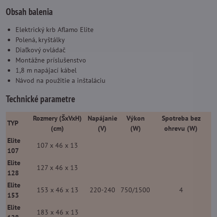
Obsah balenia
Elektrický krb Aflamo Elite
Polená, kryštálky
Diaľkový ovládač
Montážne príslušenstvo
1,8 m napájací kábel
Návod na použitie a inštaláciu
Technické parametre
Rozmery (ŠxVxH)
Napájanie
Výkon
Spotreba bez
TYP
(cm)
(V)
(W)
ohrevu (W)
Elite
107 x 46 x 13
107
Elite
127 x 46 x 13
128
Elite
153 x 46 x 13
220-240
750/1500
4
153
Elite
183 x 46 x 13