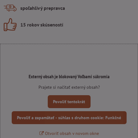
spoľahlivý prepravca
15 rokov skúseností
Externý obsah je blokovaný Voľbami súkromia
Prajete si načítať externý obsah?
Povoliť tentokrát
Povoliť a zapamätať - súhlas s druhom cookie: Funkčné
Otvoriť obsah v novom okne