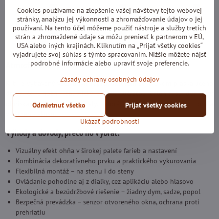
Cookies používame na zlepšenie vašej návštevy tejto webovej
stránky, analýzu jej výkonnosti a zhromažďovanie údajov o jej
používaní. Na tento účel môžeme použiť nástroje a služby tretích
strán a zhromaždené údaje sa môžu preniesť k partnerom v EÚ,
USA alebo iných krajinách. Kliknutím na „Prijať všetky cookies“
vyjadrujete svoj súhlas s týmto spracovaním. Nižšie môžete nájsť
podrobné informácie alebo upraviť svoje preferencie.
Atmosféra ako pri skutočnom ohni
Zásady ochrany osobných údajov
Krb je vybavený vstavaným reproduktorom so zvukom praskajúceho
dreva, čo umožní realistický dojem. Súčasťou balenia sú dva typy
ohniska: polená a kryštály, ktoré môžete kombinovať podľa
Odmietnuť všetko
Prijať všetky cookies
vlastného vkusu.
Ukázať podrobnosti
Výhody a dôvody, prečo ho vybrať:
Vizuálny efekt ohňa v širokej palete farieb a nastavení
Kombinácia dekoratívneho prvku a praktického vykurovania
Flexibilná montáž – na stenu i do steny
Ovládanie pohodlne aj z diaľky, cez aplikáciu alebo hlasovo
Ekologické a bezúdržbové riešenie – žiadny dym, sadze, popol
Bezpečná prevádzka – senzor otvoreného okna, ochrana proti
prehriatiu