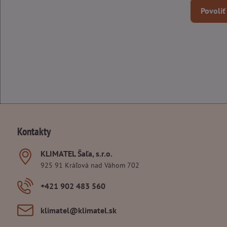
Povoliť
Kontakty
KLIMATEL Šaľa, s​.r​.o​.
925 91 Kráľová nad Váhom 702
+421 902 483 560
klimatel​@klimatel​.sk