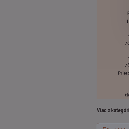
/
/
Priet
t
Viac z kategór