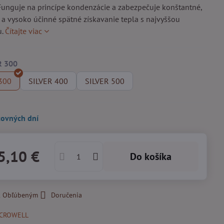
Funguje na princípe kondenzácie a zabezpečuje konštantné,
 a vysoko účinné spätné získavanie tepla s najvyššou
u.
Čítajte viac
300
SILVER 400
SILVER 500
covných dní
5,10 €
Do košíka
 k Obľúbeným
Doručenia
CROWELL