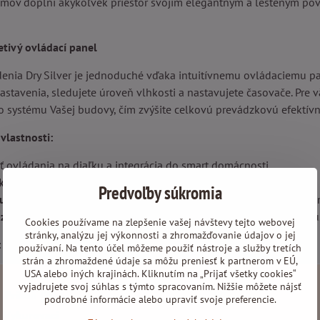
émov doplní akýkoľvek priestor svojím elegantným a lešteným po
etivý ovládací panel
denia Dry Silver je jednoduché vďaka intuitívnemu ovládaciemu pa
nastavenia, sledujete úroveň vlhkosti a nastavujete časovače. Pr
 systému Vašej budovy, čím zvýšite celkovú prevádzkovú efektívn
vlastnosti:
 ovládania na diaľku a integrácia do smart domácnosti.
ka
– Inteligentná detekcia porúch pre vyššiu spoľahlivosť.
Predvoľby súkromia
us)
– Pokročilé prepojenie a komunikácia so systémami Smart Ho
zovanie
– Funkcia dostupná od +9 °C pre efektívnejšiu prevádzku
Cookies používame na zlepšenie vašej návštevy tejto webovej
stránky, analýzu jej výkonnosti a zhromažďovanie údajov o jej
:
používaní. Na tento účel môžeme použiť nástroje a služby tretích
strán a zhromaždené údaje sa môžu preniesť k partnerom v EÚ,
USA alebo iných krajinách. Kliknutím na „Prijať všetky cookies“
Typ
DRY SILVER 300
vyjadrujete svoj súhlas s týmto spracovaním. Nižšie môžete nájsť
Príkon (W)
700
podrobné informácie alebo upraviť svoje preferencie.
Vykurovací