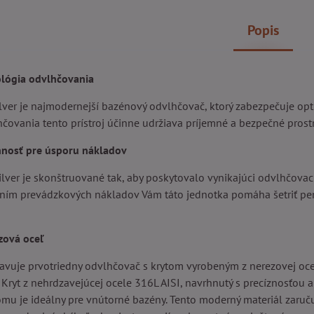
Popis
lógia odvlhčovania
ilver je najmodernejší bazénový odvlhčovač, ktorý zabezpečuje o
čovania tento prístroj účinne udržiava príjemné a bezpečné prost
nnosť pre úsporu nákladov
ilver je skonštruované tak, aby poskytovalo vynikajúci odvlhčova
ením prevádzkových nákladov Vám táto jednotka pomáha šetriť pen
zová oceľ
tavuje prvotriedny odvlhčovač s krytom vyrobeným z nerezovej oce
. Kryt z nehrdzavejúcej ocele 316L AISI, navrhnutý s precíznosťou 
omu je ideálny pre vnútorné bazény. Tento moderný materiál zaručuj