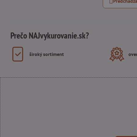
Predchádza
Prečo NAJvykurovanie.sk?
široký sortiment
ove