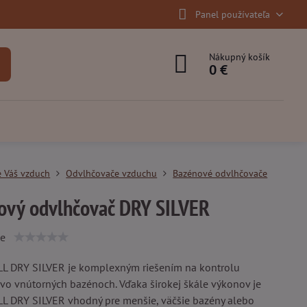
Panel používateľa
Nákupný košík
0 €
e Váš vzduch
Odvlhčovače vzduchu
Bazénové odvlhčovače
ový odvlhčovač DRY SILVER
ie
 DRY SILVER je komplexným riešením na kontrolu
 vo vnútorných bazénoch. Vďaka širokej škále výkonov je
 DRY SILVER vhodný pre menšie, väčšie bazény alebo