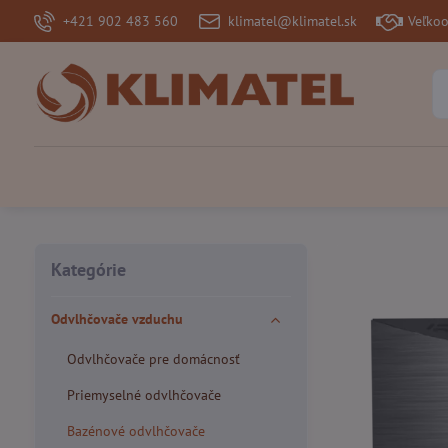
+421 902 483 560
klimatel@klimatel.sk
Veľko
Kategórie
Odvlhčovače vzduchu
Odvlhčovače pre domácnosť
Priemyselné odvlhčovače
Bazénové odvlhčovače