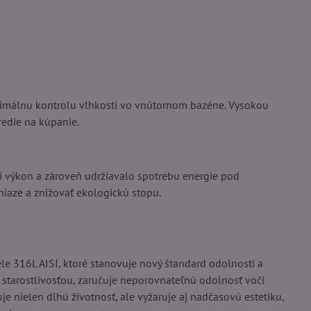
ptimálnu kontrolu vlhkosti vo vnútornom bazéne. Vysokou
redie na kúpanie.
cí výkon a zároveň udržiavalo spotrebu energie pod
iaze a znižovať ekologickú stopu.
le 316L AISI, ktoré stanovuje nový štandard odolnosti a
a starostlivosťou, zaručuje neporovnateľnú odolnosť voči
e nielen dlhú životnosť, ale vyžaruje aj nadčasovú estetiku,