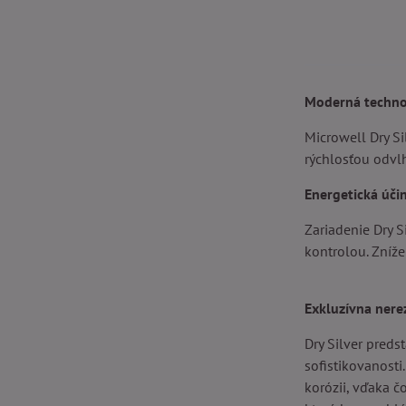
Moderná techno
Microwell Dry S
rýchlosťou odvlh
Energetická úči
Zariadenie Dry S
kontrolou. Zníž
Exkluzívna nere
Dry Silver preds
sofistikovanosti
korózii, vďaka č