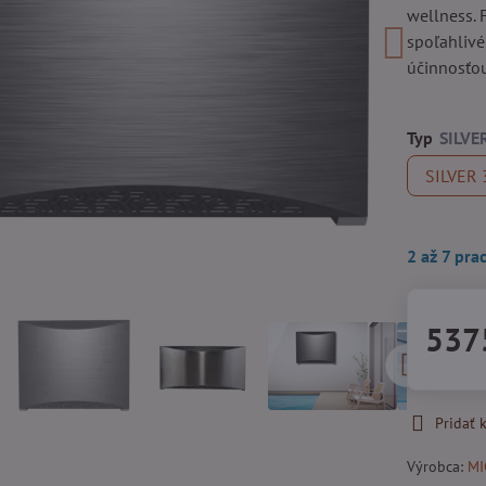
wellness. 
spoľahlivé
účinnosťo
Typ
SILVER 
2 až 7 pra
537
Pridať
Výrobca:
MI