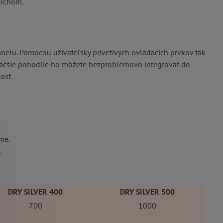
vrchom.
nelu. Pomocou užívateľsky prívetivých ovládacích prvkov tak
e väčšie pohodlie ho môžete bezproblémovo integrovať do
osť.
me.
.
DRY SILVER 400
DRY SILVER 500
700
1000