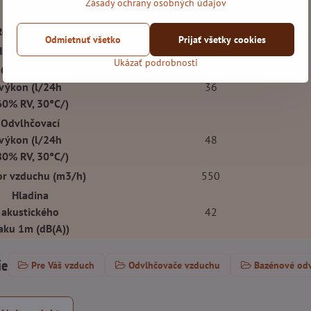
Zásady ochrany osobných údajov
1900
výkon (W)
Rozmery (mm)
780 x 642 x 300
Odmietnuť všetko
Prijať všetky cookies
Hmotnosť (kg)
50
Ukázať podrobnosti
Odvlhčovací
výkon (l/24h
36
60% RV, 30°C/)
Odvlhčovací
výkon (l/24h
48
80% RV, 30°C/)
or vzduchu (m3/h)
550
Hladina
akustického
42
laku 1m (dB(A))
ie
Pre Váš vzduch
Odvlhčovače vzduchu
Bazénové od