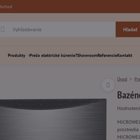
obchod
Hľadať
Produkty
Prečo elektrické kúrenie?
Showroom
Referencie
Kontakt
Úvod
Pr
Bazén
Hodnoten
MICROWELL
prostredia
MICROWELL