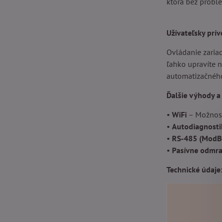
ktorá bez probl
Užívateľsky prív
Ovládanie zaria
ľahko upravíte 
automatizačného
Ďalšie výhody a 
•
WiFi
– Možnosť
•
Autodiagnosti
•
RS-485 (ModB
•
Pasívne odmra
Technické údaje