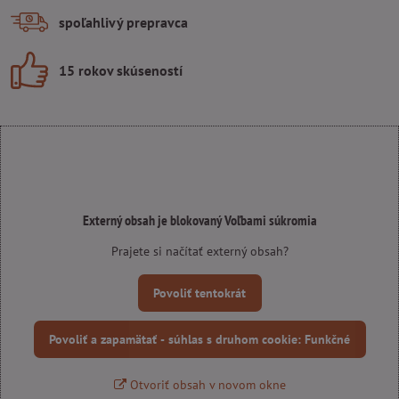
spoľahlivý prepravca
15 rokov skúseností
Externý obsah je blokovaný Voľbami súkromia
Prajete si načítať externý obsah?
Povoliť tentokrát
Povoliť a zapamätať - súhlas s druhom cookie: Funkčné
Otvoriť obsah v novom okne