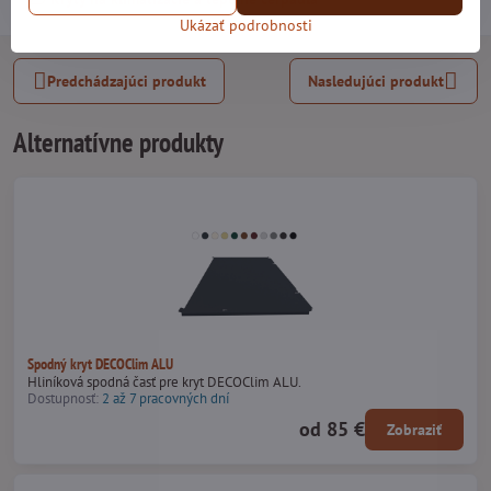
Ukázať podrobnosti
Predchádzajúci produkt
Nasledujúci produkt
Alternatívne produkty
Spodný kryt DECOClim ALU
Hliníková spodná časť pre kryt DECOClim ALU.
Dostupnosť:
2 až 7 pracovných dní
od 85 €
Zobraziť