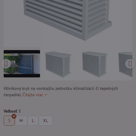
Hliníkový kryt na vonkajšiu jednotku klimatizácií či tepelných
čerpadiel.
Čítajte viac
Veľkosť
S
M
L
XL