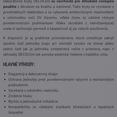
Dekoratívne kryty DECOClim
sú navrhnuté pre dlhodobé vonkajšie
použitie
s dôrazom na kvalitu a odolnosť. Tieto kryty sú vyrobené z
prvotriednych materiálov a sú vybavené antikoróznymi vlastnosťami
a odolnosťou voči UV žiareniu, vďaka čomu sú odolné rôznym
poveternostným podmienkam. Vďaka skrutkám z nehrdzavejúcej
ocele si zachovajú pevnosť a bezpečnosť aj po rokoch používania.
K dispozícii je aj praktické príslušenstvo, ktoré umožňuje zakryť
spodnú časť jednotky (napr. pri montáži vysoko na stene) alebo
zadnú časť (ak je jednotka umiestnená voľne v priestore, napr. v
záhrade). DECOClim tak ponúka estetické riešenie z každého uhla.
HLAVNÉ VÝHODY:
Elegantný a dekoratívny dizajn
Ochrana jednotky pred poveternostnými vplyvmi a mechanickým
poškodením
Vyrobený z odolného materiálu
Zníženie hluku
Rýchla a jednoduchá inštalácia
Kompatibilita so všetkými značkami klimatizácií a tepelných
čerpadiel