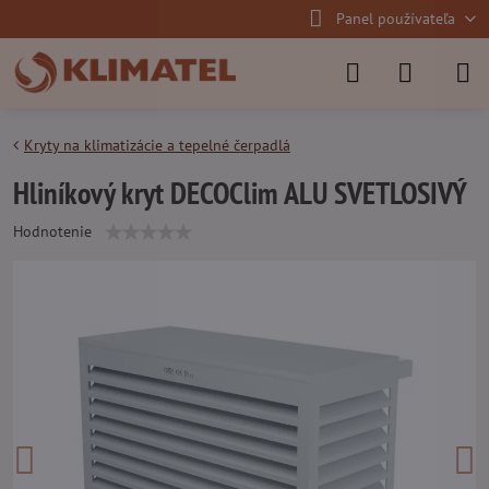
Panel používateľa
Kryty na klimatizácie a tepelné čerpadlá
Hliníkový kryt DECOClim ALU SVETLOSIVÝ
Hodnotenie