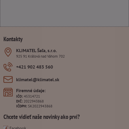
Kontakty
KLIMATEL Šaľa, s​.r​.o​.
925 91 Kráľová nad Váhom 702
+421 902 483 560
klimatel​@klimatel​.sk
Firemné údaje:
IČO:
45314721
DIČ:
2022943868
IČDPH:
SK2022943868
Chcete vidieť naše novinky ako prví?
Facebook