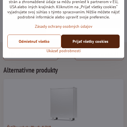
strán a zhromaždené údaje sa môžu preniesť k partnerom v EÚ,
Vysoký obsah uhlíka = dlhá životnosť
USA alebo iných krajinách. Kliknutím na „Prijať všetky cookies“
vyjadrujete svoj súhlas s týmto spracovaním. Nižšie môžete nájsť
Viac z kategórie
podrobné informácie alebo upraviť svoje preferencie.
Pre Váš vzduch
Čističe vzduchu
Príslušenstvo
Zásady ochrany osobných údajov
Čističky vzduchu
Odmietnuť všetko
Prijať všetky cookies
Ukázať podrobnosti
Predchádzajúci produkt
Nasledujúci produkt
Alternatívne produkty