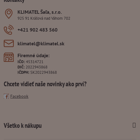
KLIMATEL Šaľa, s​.r​.o​.
925 91 Kráľová nad Váhom 702
+421 902 483 560
klimatel​@klimatel​.sk
Firemné údaje:
IČO:
45314721
DIČ:
2022943868
IČDPH:
SK2022943868
Chcete vidieť naše novinky ako prví?
Facebook
Všetko k nákupu