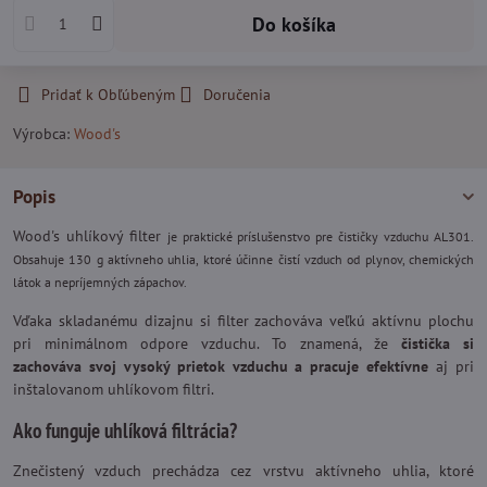
Do košíka
Pridať k Obľúbeným
Doručenia
Výrobca:
Wood's
Popis
Wood's uhlíkový filter
je praktické príslušenstvo pre čističky vzduchu AL301.
Obsahuje 130 g aktívneho uhlia, ktoré účinne čistí vzduch od plynov, chemických
látok a nepríjemných zápachov.
Vďaka skladanému dizajnu si filter zachováva veľkú aktívnu plochu
pri minimálnom odpore vzduchu. To znamená, že
čistička si
zachováva svoj vysoký prietok vzduchu a pracuje efektívne
aj pri
inštalovanom uhlíkovom filtri.
Ako funguje uhlíková filtrácia?
Znečistený vzduch prechádza cez vrstvu aktívneho uhlia, ktoré