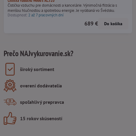
Čistička vzduchu Wood's AL310
Čistička vzduchu pre domácnosti a kancelárie. Výnimočná filtrácia s
menšou hlučnosťou a spotrebou energie. Je vyrábaná vo Švédsku.
Dostupnosť:
2 až 7 pracovných dní
689 €
Do košíka
Prečo NAJvykurovanie.sk?
široký sortiment
overení dodávatelia
spoľahlivý prepravca
15 rokov skúseností