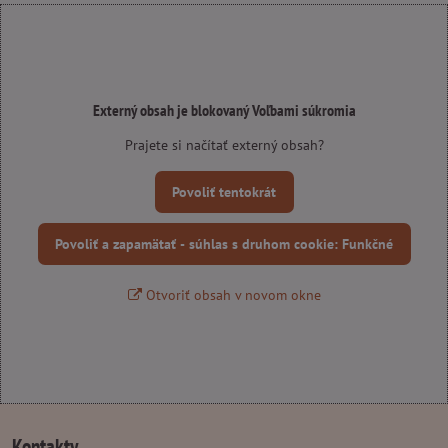
Externý obsah je blokovaný Voľbami súkromia
Prajete si načítať externý obsah?
Povoliť tentokrát
Povoliť a zapamätať - súhlas s druhom cookie: Funkčné
Otvoriť obsah v novom okne
Kontakty