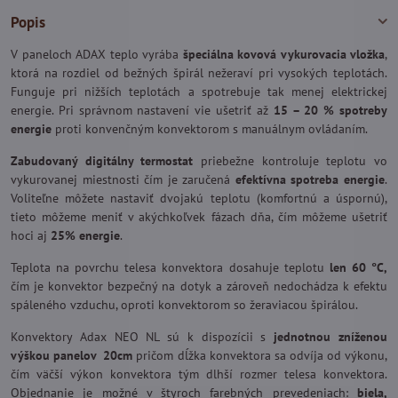
Popis
V paneloch ADAX teplo vyrába
špeciálna kovová vykurovacia vložka
,
ktorá na rozdiel od bežných špirál nežeraví pri vysokých teplotách.
Funguje pri nižších teplotách a spotrebuje tak menej elektrickej
energie. Pri správnom nastavení vie ušetriť až
15 – 20 % spotreby
energie
proti konvenčným konvektorom s manuálnym ovládaním.
Zabudovaný digitálny termostat
priebežne kontroluje teplotu vo
vykurovanej miestnosti čím je zaručená
efektívna spotreba energie
.
Voliteľne môžete nastaviť dvojakú teplotu (komfortnú a úspornú),
tieto môžeme meniť v akýchkoľvek fázach dňa, čím môžeme ušetriť
hoci aj
25% energie
.
Teplota na povrchu telesa konvektora dosahuje teplotu
len 60 °C,
čím je konvektor bezpečný na dotyk a zároveň nedochádza k efektu
spáleného vzduchu, oproti konvektorom so žeraviacou špirálou.
Konvektory Adax NEO NL sú k dispozícii s
jednotnou zníženou
výškou panelov 20cm
pričom dĺžka konvektora sa odvíja od výkonu,
čím väčší výkon konvektora tým dlhší rozmer telesa konvektora.
Objednanie je možné v štyroch farebných prevedeniach:
biela,