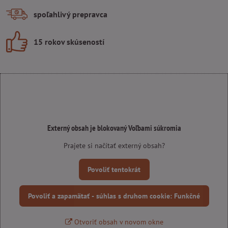
spoľahlivý prepravca
15 rokov skúseností
Externý obsah je blokovaný Voľbami súkromia
Prajete si načítať externý obsah?
Povoliť tentokrát
Povoliť a zapamätať - súhlas s druhom cookie: Funkčné
Otvoriť obsah v novom okne