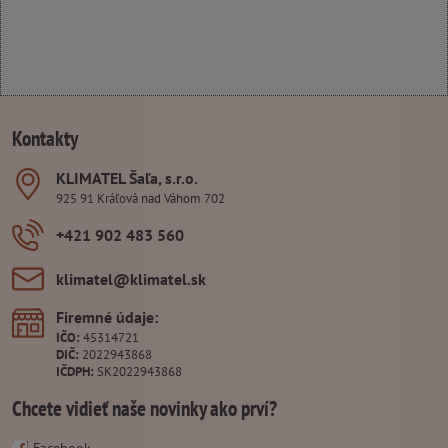
Kontakty
KLIMATEL Šaľa, s​.r​.o​.
925 91 Kráľová nad Váhom 702
+421 902 483 560
klimatel​@klimatel​.sk
Firemné údaje:
IČO:
45314721
DIČ:
2022943868
IČDPH:
SK2022943868
Chcete vidieť naše novinky ako prví?