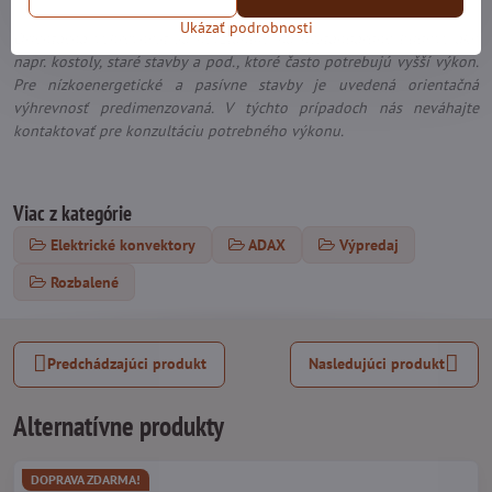
Ukázať podrobnosti
Orientačná výhrevnosť sa nevzťahuje na neštandardné budovy ako
napr. kostoly, staré stavby a pod., ktoré často potrebujú vyšší výkon.
Pre nízkoenergetické a pasívne stavby je uvedená orientačná
výhrevnosť predimenzovaná. V týchto prípadoch nás neváhajte
kontaktovať pre konzultáciu potrebného výkonu.
Viac z kategórie
Elektrické konvektory
ADAX
Výpredaj
Rozbalené
Predchádzajúci produkt
Nasledujúci produkt
Alternatívne produkty
DOPRAVA ZDARMA!