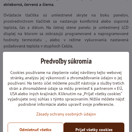
strieborná, červená a čierna.
Ovládacie tlačítka sú umiestnené skryte na boku panelov,
prostredníctvom tlačítiek sa nastavuje komfortná alebo úsporná
teplota, čas a dátum. Na čelnej stene panelu je umiestnený LCD
displej na ktorom sa zobrazujú programované a naprogramované
hodnoty termostatu , alebo v režime vykurovania nastavená
požadovaná teplota v stupňoch Celzia.
Montáž je veľmi jednoduchá a prebieha uchytením na stenu
Predvoľby súkromia
pomocou komponentov, ktoré sú súčasťou balenia. Súčasťou je aj
napájcí kábel s vidlicou (koncovka do zásuvky). Opciou je aj montáž
Cookies používame na zlepšenie vašej návštevy tejto webovej
konvektora na nožičky, čím sa stáva prenosný. Nožičky si môžete
stránky, analýzu jej výkonnosti a zhromažďovanie údajov o jej
doobjednať na našej stránke.
používaní. Na tento účel môžeme použiť nástroje a služby tretích
strán a zhromaždené údaje sa môžu preniesť k partnerom v EÚ,
Technické údaje:
USA alebo iných krajinách. Kliknutím na „Prijať všetky cookies“
vyjadrujete svoj súhlas s týmto spracovaním. Nižšie môžete nájsť
podrobné informácie alebo upraviť svoje preferencie.
Výkon
Napätie
Hmotnosť
Výhrevnosť
Typ
Rozmery (mm)
(W)
(V)
(kg)
(m3)
Zásady ochrany osobných údajov
ADAX NEO
800
200x1050x84
230
3,9
26
NL08
Odmietnuť všetko
Prijať všetky cookies