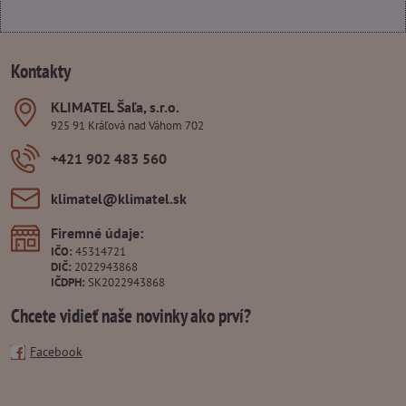
Kontakty
KLIMATEL Šaľa, s​.r​.o​.
925 91 Kráľová nad Váhom 702
+421 902 483 560
klimatel​@klimatel​.sk
Firemné údaje:
IČO:
45314721
DIČ:
2022943868
IČDPH:
SK2022943868
Chcete vidieť naše novinky ako prví?
Facebook