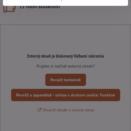
15 rokov skúseností
Externý obsah je blokovaný Voľbami súkromia
Prajete si načítať externý obsah?
Povoliť tentokrát
Povoliť a zapamätať - súhlas s druhom cookie: Funkčné
Otvoriť obsah v novom okne