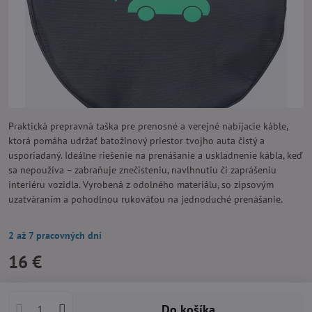
Praktická prepravná taška pre prenosné a verejné nabíjacie káble,
ktorá pomáha udržať batožinový priestor tvojho auta čistý a
usporiadaný. Ideálne riešenie na prenášanie a uskladnenie kábla, keď
sa nepoužíva – zabraňuje znečisteniu, navlhnutiu či zaprášeniu
interiéru vozidla. Vyrobená z odolného materiálu, so zipsovým
uzatváraním a pohodlnou rukoväťou na jednoduché prenášanie.
2 až 7 pracovných dní
16 €
Do košíka