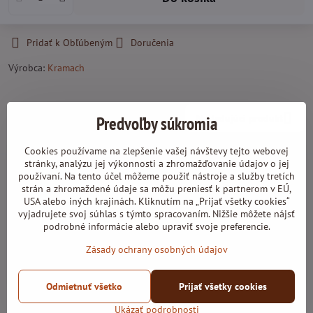
Pridať k Obľúbeným
Doručenia
Výrobca:
Kramach
Nasledujúci produkt
Predvoľby súkromia
Cookies používame na zlepšenie vašej návštevy tejto webovej
stránky, analýzu jej výkonnosti a zhromažďovanie údajov o jej
Prečo NAJvykurovanie.sk?
používaní. Na tento účel môžeme použiť nástroje a služby tretích
strán a zhromaždené údaje sa môžu preniesť k partnerom v EÚ,
USA alebo iných krajinách. Kliknutím na „Prijať všetky cookies“
vyjadrujete svoj súhlas s týmto spracovaním. Nižšie môžete nájsť
široký sortiment
podrobné informácie alebo upraviť svoje preferencie.
Zásady ochrany osobných údajov
overení dodávatelia
Odmietnuť všetko
Prijať všetky cookies
spoľahlivý prepravca
Ukázať podrobnosti