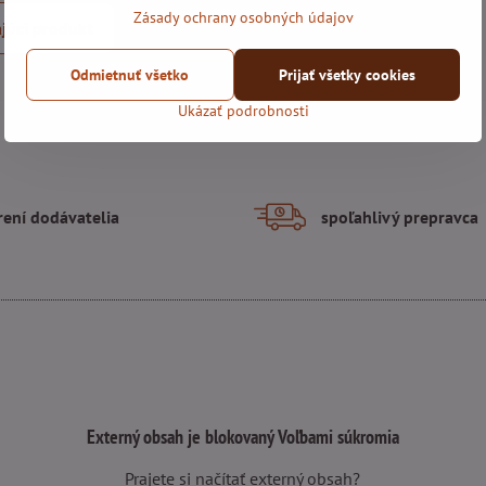
Zásady ochrany osobných údajov
júci produkt
Odmietnuť všetko
Prijať všetky cookies
Ukázať podrobnosti
rení dodávatelia
spoľahlivý prepravca
Externý obsah je blokovaný Voľbami súkromia
Prajete si načítať externý obsah?