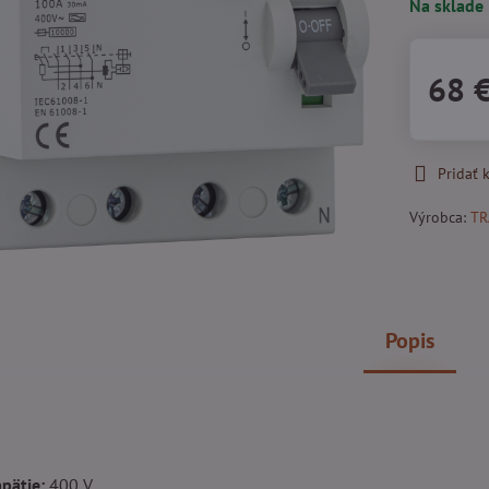
Na sklade
68 
Pridať
Výrobca:
T
Popis
pätie:
400 V