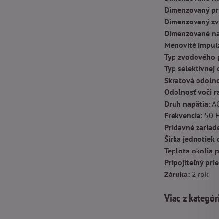
Dimenzovaný pr
Dimenzovaný zv
Dimenzované naj
Menovité impul
Typ zvodového 
Typ selektívnej 
Skratová odolno
Odolnosť voči 
Druh napätia:
A
Frekvencia:
50 
Prídavné zariad
Šírka jednotiek 
Teplota okolia 
Pripojiteľný pr
Záruka:
2 rok
Viac z kategór