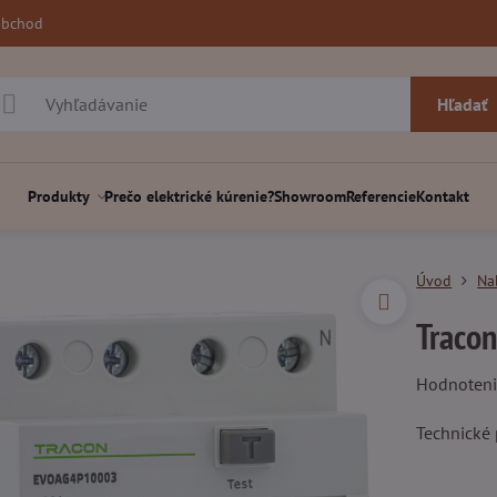
obchod
Hľadať
Produkty
Prečo elektrické kúrenie?
Showroom
Referencie
Kontakt
Úvod
Na
Tracon
Hodnoten
Technické 