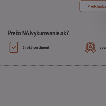
Predchádza
Prečo NAJvykurovanie.sk?
široký sortiment
ove