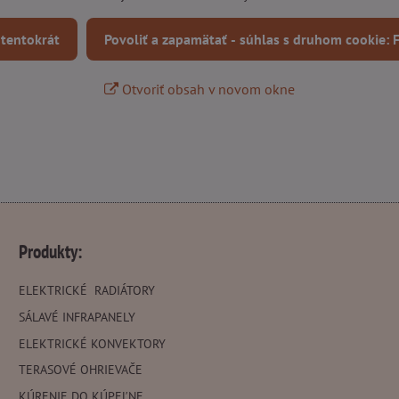
 tentokrát
Povoliť a zapamätať - súhlas s druhom cookie:
Otvoriť obsah v novom okne
Produkty:
ELEKTRICKÉ RADIÁTORY
SÁLAVÉ INFRAPANELY
ELEKTRICKÉ KONVEKTORY
TERASOVÉ OHRIEVAČE
KÚRENIE DO KÚPEĽNE