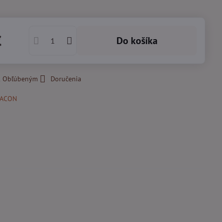
€
Do košíka
 k Obľúbeným
Doručenia
RACON