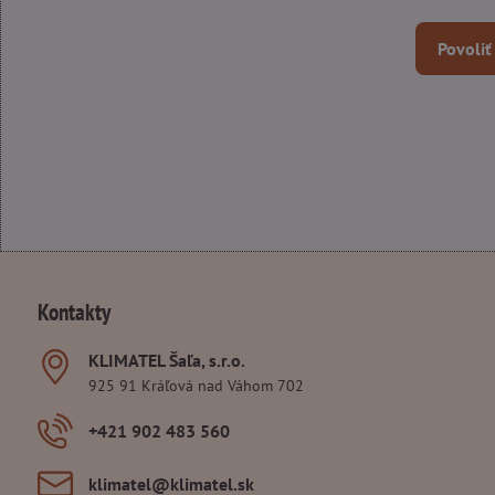
Povoliť
Kontakty
KLIMATEL Šaľa, s​.r​.o​.
925 91 Kráľová nad Váhom 702
+421 902 483 560
klimatel​@klimatel​.sk