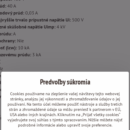
úd:
40 A
odový prúd:
0,03 A
vyššie trvalo prípustné napätie Ui:
500 V
zné skúšobné napätie Uimp:
4 kV
prúdu:
A
ochrany:
Nie
sť (lcw):
10 kA
razovému prúdu:
3 kA
C
Hz
enia sú možné:
Nie
Predvoľby súkromia
delenia:
72
počas prevádzky:
-25 -55 °C
Cookies používame na zlepšenie vašej návštevy tejto webovej
ierez jednodrôtového vodiča:
2,5 -25 mm²
stránky, analýzu jej výkonnosti a zhromažďovanie údajov o jej
používaní. Na tento účel môžeme použiť nástroje a služby tretích
strán a zhromaždené údaje sa môžu preniesť k partnerom v EÚ,
USA alebo iných krajinách. Kliknutím na „Prijať všetky cookies“
ie
Nabíjačky pre elektromobily
Príslušenstvo
vyjadrujete svoj súhlas s týmto spracovaním. Nižšie môžete nájsť
podrobné informácie alebo upraviť svoje preferencie.