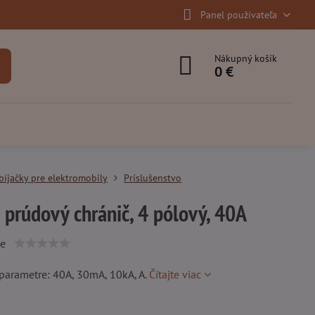
Panel používateľa
Nákupný košík
0 €
bíjačky pre elektromobily
Príslušenstvo
 prúdový chránič, 4 pólový, 40A
ie
parametre: 40A, 30mA, 10kA, A.
Čítajte viac