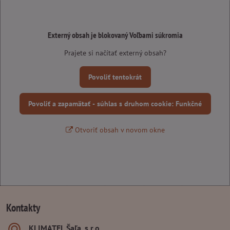
Externý obsah je blokovaný Voľbami súkromia
Prajete si načítať externý obsah?
Povoliť tentokrát
Povoliť a zapamätať - súhlas s druhom cookie: Funkčné
Otvoriť obsah v novom okne
Kontakty
KLIMATEL Šaľa, s​.r​.o​.