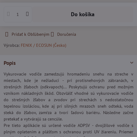
Do košíka
Pridať k Obľúbeným
Doručenia
Výrobca:
FENIX / ECOSUN (Česko)
Popis
Vykurovacie vodiče zamedzujú hromadeniu snehu na streche v
miestach, kde je nežiaduci - pri protisnehových zábranách, v
strešných žľaboch (odkvapoch)... Poskytujú ochranu pred možným
vznikom nákladných škôd. Obzvlášť vhodné sú vykurovacie vodiče
do strešných žľabov a zvodov pri strechách s nedostatočnou
tepelnou izoláciou, kde aj pri silných mrazoch sneh odteká, voda
steká do žľabov, zamŕza a tvorí ľadovú bariéru. Následne začne
pretekať a vytvárajú sa cencúle.
Pre tieto aplikácie sú určené vodiče ADPSV - dvojžilové vodiče s
plným opletením a plášťom s ochranou proti UV žiareniu. Priemer