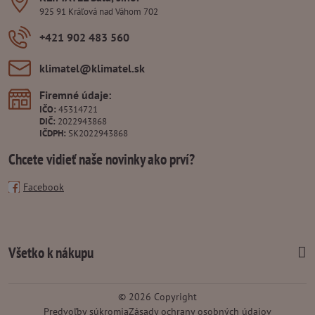
925 91 Kráľová nad Váhom 702
+421 902 483 560
klimatel​@klimatel​.sk
Firemné údaje:
IČO:
45314721
DIČ:
2022943868
IČDPH:
SK2022943868
Chcete vidieť naše novinky ako prví?
Facebook
Všetko k nákupu
©
2026
Copyright
Predvoľby súkromia
Zásady ochrany osobných údajov