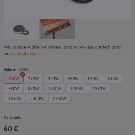
Vykurovacie vodiče pre ochranu zvodov, odkvapov, striech proti
mrazu.
Čítajte viac
Výkon:
160W
270W
340W
450W
540W
640W
780W
870W
1070W
1290W
1580W
1850W
2300W
2750W
Na sklade
60 €