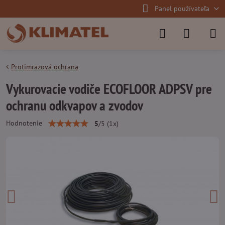
Panel používateľa
Protimrazová ochrana
Vykurovacie vodiče ECOFLOOR ADPSV pre
ochranu odkvapov a zvodov
Hodnotenie
5
/
5
(
1
x)