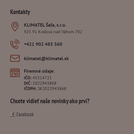
Kontakty
KLIMATEL Šaľa, s​.r​.o​.
925 91 Kráľová nad Váhom 702
+421 902 483 560
klimatel​@klimatel​.sk
Firemné údaje:
IČO:
45314721
DIČ:
2022943868
IČDPH:
SK2022943868
Chcete vidieť naše novinky ako prví?
Facebook