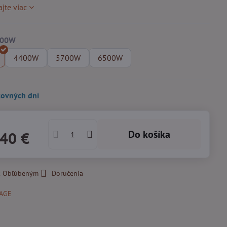
ajte viac
4400W
5700W
6500W
covných dní
Do košíka
,40 €
 k Obľúbeným
Doručenia
AGE