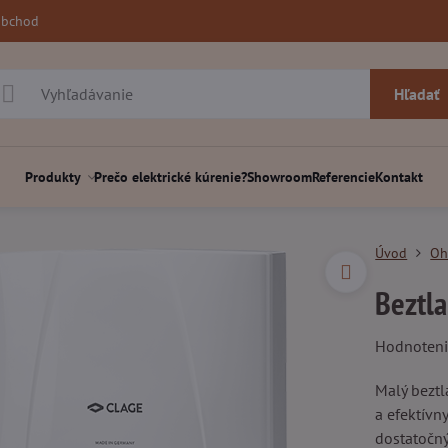
obchod
Hľadať
Produkty
Prečo elektrické kúrenie?
Showroom
Referencie
Kontakt
Úvod
Oh
Beztl
Hodnoten
Malý beztl
a efektívn
dostatočný