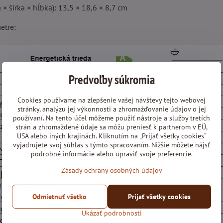
 × šírka × hĺbka): 13,5 × 18,6 × 8,7 cm
etre:
Predvoľby súkromia
Cookies používame na zlepšenie vašej návštevy tejto webovej
stránky, analýzu jej výkonnosti a zhromažďovanie údajov o jej
používaní. Na tento účel môžeme použiť nástroje a služby tretích
strán a zhromaždené údaje sa môžu preniesť k partnerom v EÚ,
USA alebo iných krajinách. Kliknutím na „Prijať všetky cookies“
vyjadrujete svoj súhlas s týmto spracovaním. Nižšie môžete nájsť
podrobné informácie alebo upraviť svoje preferencie.
Zásady ochrany osobných údajov
Odmietnuť všetko
Prijať všetky cookies
Ukázať podrobnosti