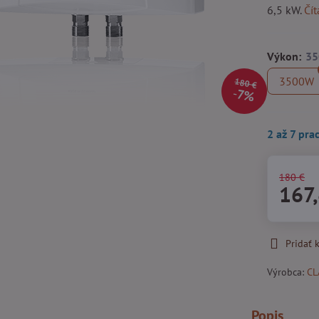
6,5 kW.
Čít
Výkon:
3500W
180 €
7%
2 až 7 pra
180 €
167
Pridať
Výrobca:
CL
Popis