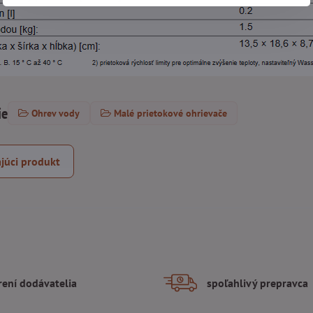
ie
Ohrev vody
Malé prietokové ohrievače
júci produkt
rení dodávatelia
spoľahlivý prepravca