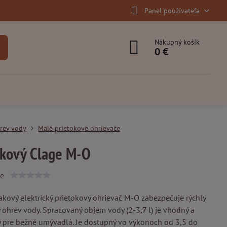
Panel používateľa
Nákupný košík
0 €
rev vody
Malé prietokové ohrievače
akový Clage M-O
ie
akový elektrický prietokový ohrievač M-O zabezpečuje rýchly
y ohrev vody. Spracovaný objem vody (2-3,7 l) je vhodný a
 pre bežné umývadlá. Je dostupný vo výkonoch od 3,5 do