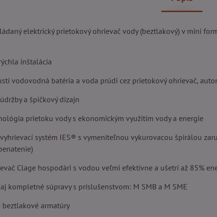
ládaný elektrický prietokový ohrievač vody (beztlakový) v mini for
ýchla inštalácia
ustí vodovodná batéria a voda prúdi cez prietokový ohrievač, aut
údržby a špičkový dizajn
hnológia prietoku vody s ekonomickým využitím vody a energie
vyhrievací systém IES® s vymeniteľnou vykurovacou špirálou zaruč
ápenatenie)
rievač Clage hospodári s vodou veľmi efektívne a ušetrí až 85% e
sú aj kompletné súpravy s príslušenstvom: M SMB a M SME
e beztlakové armatúry