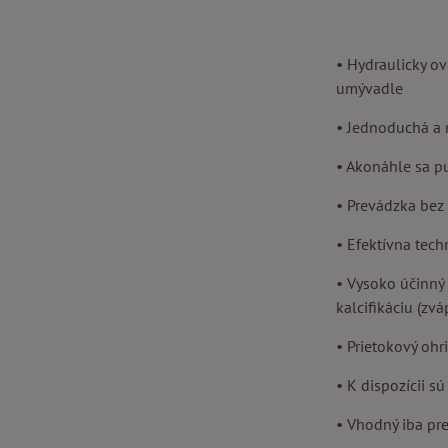
• Hydraulicky ov
umývadle
• Jednoduchá a r
• Akonáhle sa p
• Prevádzka bez 
• Efektívna tec
• Vysoko účinný 
kalcifikáciu (zv
• Prietokový oh
• K dispozícii 
• Vhodný iba pr