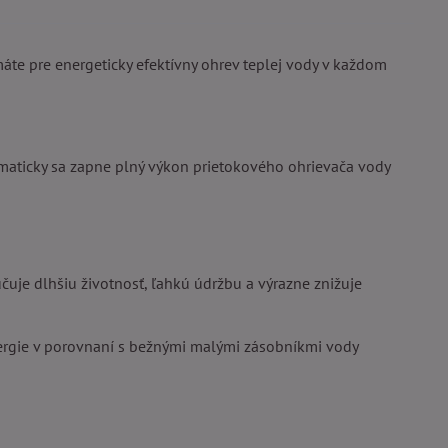
máte pre energeticky efektívny ohrev teplej vody v každom
omaticky sa zapne plný výkon prietokového ohrievača vody
uje dlhšiu životnosť, ľahkú údržbu a výrazne znižuje
nergie v porovnaní s bežnými malými zásobníkmi vody