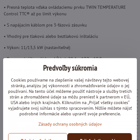
• Presná teplota vďaka ovládaciemu prvku TWIN TEMPERATURE
Control TTC® až po limit výkonu
• S napájacím káblom pre 3-fázovú zásuvku
• Vhodný pre tlakovú alebo beztlakovú inštaláciu
• Výkon: 11/13,5 kW (nastaviteľné)
• Rozmery (výška × šírka × hĺbka): 29,4 × 17,7 × 10,8 cm
Predvoľby súkromia
Technické parametre:
Cookies používame na zlepšenie vašej návštevy tejto webovej
stránky, analýzu jej výkonnosti a zhromažďovanie údajov o jej
používaní. Na tento účel môžeme použiť nástroje a služby tretích
strán a zhromaždené údaje sa môžu preniesť k partnerom v EÚ,
USA alebo iných krajinách. Kliknutím na „Prijať všetky cookies“
vyjadrujete svoj súhlas s týmto spracovaním. Nižšie môžete nájsť
podrobné informácie alebo upraviť svoje preferencie.
Zásady ochrany osobných údajov