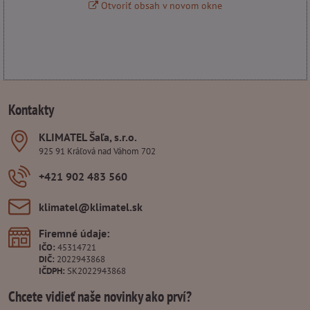
Otvoriť obsah v novom okne
Kontakty
KLIMATEL Šaľa, s​.r​.o​.
925 91 Kráľová nad Váhom 702
+421 902 483 560
klimatel​@klimatel​.sk
Firemné údaje:
IČO:
45314721
DIČ:
2022943868
IČDPH:
SK2022943868
Chcete vidieť naše novinky ako prví?