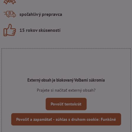
spoľahlivý prepravca
15 rokov skúseností
Externý obsah je blokovaný Voľbami súkromia
Prajete si načítať externý obsah?
Povoliť tentokrát
Povoliť a zapamätať - súhlas s druhom cookie: Funkčné