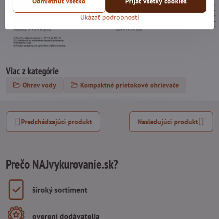
Odmietnuť všetko
Prijať všetky cookies
Ukázať podrobnosti
Viac z kategórie
Ohrev vody
Kompaktné prietokové ohrievače
Predchádzajúci produkt
Nasledujúci produkt
Prečo NAJvykurovanie.sk?
široký sortiment
overení dodávatelia