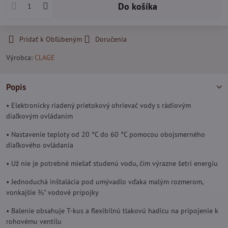
Do košíka
Pridať k Obľúbeným
Doručenia
Výrobca:
CLAGE
Popis
• Elektronicky riadený prietokový ohrievač vody s rádiovým
diaľkovým ovládaním
• Nastavenie teploty od 20 °C do 60 °C pomocou obojsmerného
diaľkového ovládania
• Už nie je potrebné miešať studenú vodu, čím výrazne šetrí energiu
• Jednoduchá inštalácia pod umývadlo vďaka malým rozmerom,
vonkajšie ⅜" vodové prípojky
• Balenie obsahuje T-kus a flexibilnú tlakovú hadicu na pripojenie k
rohovému ventilu