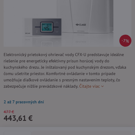
7%
Elektronický prietokový ohrievač vody CFX-U predstavuje ideálne
riešenie pre energeticky efektívny prísun horúcej vody do
kuchynského drezu. Je inštalovaný pod kuchynským drezom, vďaka
čomu ušetríte priestor. Komfortné ovládanie v tomto prípade
umožňuje diaľkové ovládanie s presným nastavením teploty, čo
zabezpečuje nižšie prevádzkové náklady.
Čítajte viac
2 až 7 pracovných dní
477 €
443,61 €