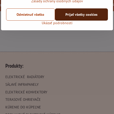
Zásady ochrany osobných údajov
 tentokrát
Povoliť a zapamätať - súhlas s druhom cookie:
Odmietnuť všetko
Prijať všetky cookies
Otvoriť obsah v novom okne
Ukázať podrobnosti
Produkty:
ELEKTRICKÉ RADIÁTORY
SÁLAVÉ INFRAPANELY
ELEKTRICKÉ KONVEKTORY
TERASOVÉ OHRIEVAČE
KÚRENIE DO KÚPEĽNE