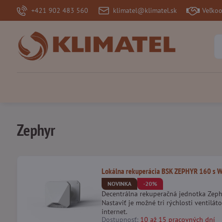
+421 902 483 560
klimatel@klimatel.sk
Veľko
Zephyr
Lokálna rekuperácia BSK ZEPHYR 160 s W
NOVINKA
-20%
Decentrálna rekuperačná jednotka Zep
Nastaviť je možné tri rýchlosti ventil
internet.
Dostupnosť:
10 až 15 pracovných dní