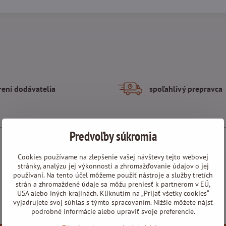
rení dodávatelia
spoľahlivý prepravca
Predvoľby súkromia
Cookies používame na zlepšenie vašej návštevy tejto webovej
stránky, analýzu jej výkonnosti a zhromažďovanie údajov o jej
používaní. Na tento účel môžeme použiť nástroje a služby tretích
strán a zhromaždené údaje sa môžu preniesť k partnerom v EÚ,
Externý obsah je blokovaný Voľbami súkromia
USA alebo iných krajinách. Kliknutím na „Prijať všetky cookies“
vyjadrujete svoj súhlas s týmto spracovaním. Nižšie môžete nájsť
Prajete si načítať externý obsah?
podrobné informácie alebo upraviť svoje preferencie.