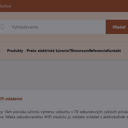
obchod
Hľadať
Produkty
Prečo elektrické kúrenie?
Showroom
Referencie
Kontakt
iFi ovládaním
hyr Vám ponúka účinnú výmenu vzduchu v 70 sekundových cykloch privád
átora. Vďaka zabudovanému WiFi modulu ju môžete ovládať z akéhokoľvek 