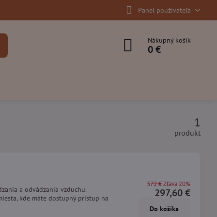
Panel používateľa
Nákupný košík
0 €
1
produkt
372 €
Zľava 20%
zania a odvádzania vzduchu.
297,60 €
miesta, kde máte dostupný prístup na
Do košíka