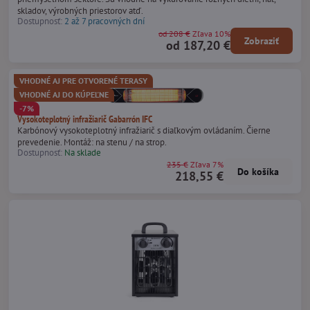
skladov, výrobných priestorov atď.
Dostupnosť:
2 až 7 pracovných dní
od 208 €
Zľava 10%
Zobraziť
od 187,20 €
VHODNÉ AJ PRE OTVORENÉ TERASY
VHODNÉ AJ DO KÚPEĽNE
-7%
Vysokoteplotný infražiarič Gabarrón IFC
Karbónový vysokoteplotný infražiarič s diaľkovým ovládaním. Čierne
prevedenie. Montáž: na stenu / na strop.
Dostupnosť:
Na sklade
235 €
Zľava 7%
Do košíka
218,55 €