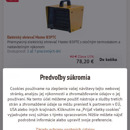
Elektrický ohrievač Master B3PTC
Priemyselný elektrický ohrievač Master B3PTC s otočným termostatom a
nastaviteľným výkonom.
Dostupnosť:
2 až 7 pracovných dní
92 €
Zľava 15%
Do košíka
78,20 €
Predvoľby súkromia
-13%
Cookies používame na zlepšenie vašej návštevy tejto webovej
stránky, analýzu jej výkonnosti a zhromažďovanie údajov o jej
používaní. Na tento účel môžeme použiť nástroje a služby tretích
strán a zhromaždené údaje sa môžu preniesť k partnerom v EÚ,
USA alebo iných krajinách. Kliknutím na „Prijať všetky cookies“
vyjadrujete svoj súhlas s týmto spracovaním. Nižšie môžete nájsť
podrobné informácie alebo upraviť svoje preferencie.
Zásady ochrany osobných údajov