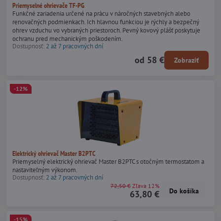
Priemyselné ohrievače TF-PG
Funkčné zariadenia určené na prácu v náročných stavebných alebo
renovačných podmienkach. Ich hlavnou funkciou je rýchly a bezpečný
ohrev vzduchu vo vybraných priestoroch. Pevný kovový plášť poskytuje
ochranu pred mechanickým poškodením.
Dostupnosť:
2 až 7 pracovných dní
od 58 €
Zobraziť
-12%
Elektrický ohrievač Master B2PTC
Priemyselný elektrický ohrievač Master B2PTC s otočným termostatom a
nastaviteľným výkonom.
Dostupnosť:
2 až 7 pracovných dní
72,50 €
Zľava 12%
Do košíka
63,80 €
-15%