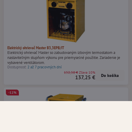
Elektrický ohrievač Master B3,3EPB/IT
Elektrický ohrievač Master so zabudovaným izbovým termostatom a
nastaviteľným stupňom výkonu pre priemyselné použitie. Zariadenie je
vybavené ventilátorom.
Dostupnosť:
2 až 7 pracovných dní
152,50 €
Zľava 10%
Do košíka
137,25 €
-12%