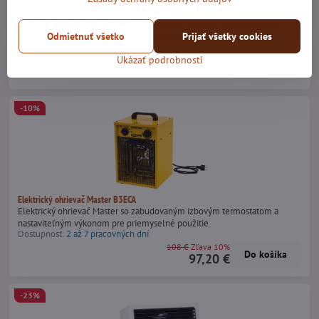
Elektrický ohrievač Master B1,8ECA
Elektrický ohrievač Master so zabudovaným izbovým termostatom a
Odmietnuť všetko
Prijať všetky cookies
nastaviteľným výkonom pre priemyselné použitie.
Dostupnosť:
2 až 7 pracovných dní
Ukázať podrobnosti
84,85 €
Zľava 13%
Do košíka
73,82 €
-10%
Elektrický ohrievač Master B3ECA
Elektrický ohrievač Master so zabudovaným izbovým termostatom a
nastaviteľným výkonom pre priemyselné použitie.
Dostupnosť:
2 až 7 pracovných dní
108 €
Zľava 10%
Do košíka
97,20 €
-23%