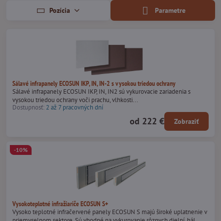
Pozícia
Parametre
Sálavé infrapanely ECOSUN IKP, IN, IN-2 s vysokou triedou ochrany
Sálavé infrapanely ECOSUN IKP, IN, IN2 sú vykurovacie zariadenia s
vysokou triedou ochrany voči prachu, vlhkosti...
Dostupnosť:
2 až 7 pracovných dní
od 222 €
Zobraziť
-10%
Vysokoteplotné infražiariče ECOSUN S+
Vysoko teplotné infračervené panely ECOSUN S majú široké uplatnenie v
priemyselnom sektore. Sú vhodné na vykurovanie rôznych dielní, hál,