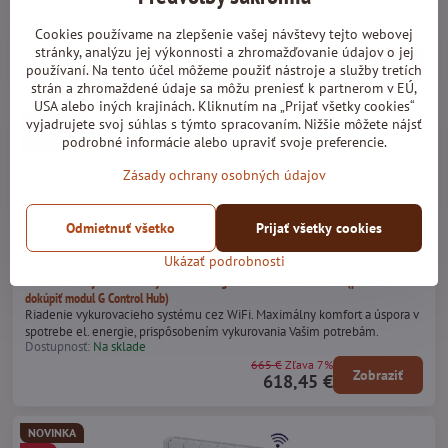
Elektrické hliníkové radiátory Gabarrón RXE Plus ponúkajú jednoduché,
úsporné a zároveň estetické riešenie, ktoré určite splní Vaše očakávania.
Cookies používame na zlepšenie vašej návštevy tejto webovej
Dostupnosť:
Na sklade
stránky, analýzu jej výkonnosti a zhromažďovanie údajov o jej
od 310 €
Zľava 7%
Zobraziť
používaní. Na tento účel môžeme použiť nástroje a služby tretích
od 288,30 €
strán a zhromaždené údaje sa môžu preniesť k partnerom v EÚ,
USA alebo iných krajinách. Kliknutím na „Prijať všetky cookies“
vyjadrujete svoj súhlas s týmto spracovaním. Nižšie môžete nájsť
DOPREDAJ
podrobné informácie alebo upraviť svoje preferencie.
-7%
Zásady ochrany osobných údajov
Odmietnuť všetko
Prijať všetky cookies
Ukázať podrobnosti
Elektrické olejové radiátory Gabarrón Ingenium s WIFI ovládaním (potrebné
dokúpiť modul G Control Hub)
Riadenie vykurovacieho systému cez WiFi. Maximálny komfort a úspora v
spotrebe el. energie, prispôsobením vykurovania Vašim potrebám.
Dostupnosť:
Na sklade
665 €
Zľava 7%
Zobraziť
618,45 €
NOVINKA