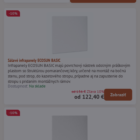
-10%
Sálavé infrapanely ECOSUN BASIC
Infrapanely ECOSUN BASIC majú povrchový nástrek odolným práškovým
plastom so štruktúrou pomarančovej kôry, určené na montáž na bočnú
stenu, pod strop, do kazetového stropu, prípadne aj na zapustenie do
stropu s pridaním montážnych rámov.
Dostupnosť:
Na sklade
od 136 €
Zľava 10%
Zobraziť
od 122,40 €
-10%