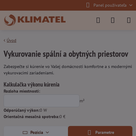
Panel používateľa
Úvod
Vykurovanie spální a obytných priestorov
Zabezpečte si kúrenie vo Vašej domácnosti komfortne a s modernými
vykurovacími zariadeniami.
Kalkulačka výkonu kúrenia
Rozloha miestnosti:
m²
Odporúčaný výkon:
0
W
Orientačná mesačná spotreba:
0
€
Pozícia
Parametre