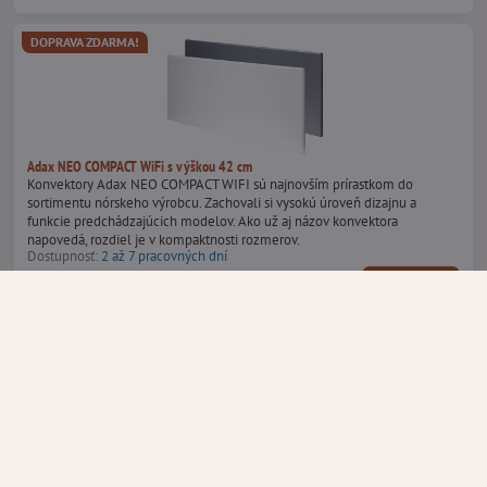
DOPRAVA ZDARMA!
Adax NEO COMPACT WiFi s výškou 42 cm
Konvektory Adax NEO COMPACT WIFI sú najnovším prírastkom do
sortimentu nórskeho výrobcu. Zachovali si vysokú úroveň dizajnu a
funkcie predchádzajúcich modelov. Ako už aj názov konvektora
napovedá, rozdiel je v kompaktnosti rozmerov.
Dostupnosť:
2 až 7 pracovných dní
od 255 €
Zobraziť
DOPRAVA ZDARMA!