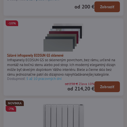
od 200 €
Zobraziť
-10%
Sálavé infrapanely ECOSUN GS sklenené
Infrapanely ECOSUN GS so skleneným povrchom, bez rámu, určené na
montáž na bočnú stenu alebo pod strop. Ich moderný elegantný dizajn
môže byť skvelým doplnkom Vášho interiéru. Biele a čierne sklo bez
rámu jednoznačne patrí do dizajnovo najvyhľadávanejšej kategórie.
Dostupnosť:
5 až 10 pracovných dní
od 238 €
Zľava 10%
Zobraziť
od 214,20 €
NOVINKA
-7%