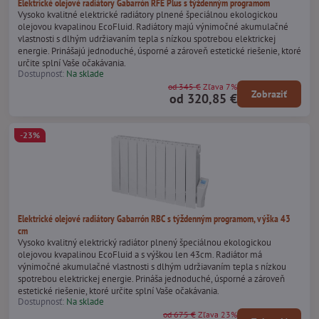
Elektrické olejové radiátory Gabarrón RFE Plus s týždenným programom
Vysoko kvalitné elektrické radiátory plnené špeciálnou ekologickou
olejovou kvapalinou EcoFluid. Radiátory majú výnimočné akumulačné
vlastnosti s dlhým udržiavaním tepla s nízkou spotrebou elektrickej
energie. Prinášajú jednoduché, úsporné a zároveň estetické riešenie, ktoré
určite splní Vaše očakávania.
Dostupnosť:
Na sklade
od 345 €
Zľava 7%
Zobraziť
od 320,85 €
-23%
Elektrické olejové radiátory Gabarrón RBC s týždenným programom, výška 43
cm
Vysoko kvalitný elektrický radiátor plnený špeciálnou ekologickou
olejovou kvapalinou EcoFluid a s výškou len 43cm. Radiátor má
výnimočné akumulačné vlastnosti s dlhým udržiavaním tepla s nízkou
spotrebou elektrickej energie. Prináša jednoduché, úsporné a zároveň
estetické riešenie, ktoré určite splní Vaše očakávania.
Dostupnosť:
Na sklade
od 675 €
Zľava 23%