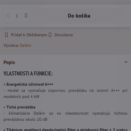
Do košíka
Pridať k Obľúbeným
Doručenia
Výrobca:
Daikin
Popis
VLASTNOSTI A FUNKCIE:
•
Energetická účinnosť A+++
- model sa vyznačuje úspornou prevádzku na úrovni A+++ pri
modeloch pod 4 kW
•
Tichá prevádzka
- klimatizácie Daikin sa vo všeobecnosti vyznačujú tichšou
prevádzkou okolo 20 dB
•
Titánium apatitový deodorizačný filter a strieborný filter + 3 vrstvy