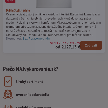
-27%
Daikin Stylish White
Ocenený dizajn, ktorý vynikne v každom interiéri. Elegantná klimatizácia
dostupná v ôsmich farebných prevedeniach, ktorá dokonale spája
moderný dizajn s vysokým komfortom. Vďaka zaobleným rohom a úzkym
rozmerom prirodzene zapadne do každého interiéru. Okrem toho má
bohatú výbavu a nespočet luxusných funkcií. Samozrejmosťou je
zabudovaný WiFi modul alebo Flash Streamer pre ničenie baktérií.
Dostupnosť:
2 až 7 pracovných dní
od 2913,87 €
Zľava 27%
Zobraziť
od 2127,13 €
Prečo NAJvykurovanie.sk?
široký sortiment
overení dodávatelia
spoľahlivý prepravca