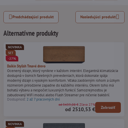
Predchádzajúci produkt
Nasledujúci produkt
Alternatívne produkty
NOVINKA
SET
-27%
Daikin Stylish Tmavé drevo
Ocenený dizajn, ktorý vynikne v každom interiéri. Elegantná klimatizácia
dostupná v ôsmich farebných prevedeniach, ktorá dokonale spája
moderný dizajn s vysokým komfortom. Vďaka zaobleným rohom a úzkym
rozmerom prirodzene zapadne do každého interiéru. Okrem toho má
bohatú výbavu a nespočet luxusných funkcií. Samozrejmosťou je
zabudovaný WiFi modul alebo Flash Streamer pre ničenie baktérií.
Dostupnosť:
2 až 7 pracovných dní
od 3439,08 €
Zľava 27%
Zobraziť
od 2510,53 €
NOVINKA