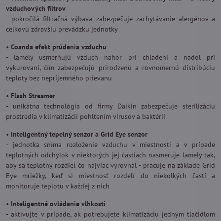
vzduchových filtrov
- pokročilá filtračná výbava zabezpečuje zachytávanie alergénov a
celkovú zdravšiu prevádzku jednotky
•
Coanda efekt prúdenia vzduchu
- lamely usmerňujú vzduch nahor pri chladení a nadol pri
vykurovaní, čím zabezpečujú prirodzenú a rovnomernú distribúciu
teploty bez nepríjemného prievanu
•
Flash Streamer
-
unikátna technológia od firmy Daikin zabezpečuje sterilizáciu
prostredia v klimatizácií pohltením vírusov a baktérií
•
Inteligentný tepelný senzor a Grid Eye senzor
- jednotka sníma rozloženie vzduchu v miestnosti a v prípade
teplotných odchýlok v niektorých jej častiach nasmeruje lamely tak,
aby sa teplotný rozdiel čo najviac vyrovnal - pracuje na základe Grid
Eye mriežky, keď si miestnosť rozdelí do niekolkých častí a
monitoruje teplotu v každej z nich
•
Inteligentné ovládanie vlhkosti
-
aktivujte v prípade, ak potrebujete klimatizáciu jedným tlačidlom