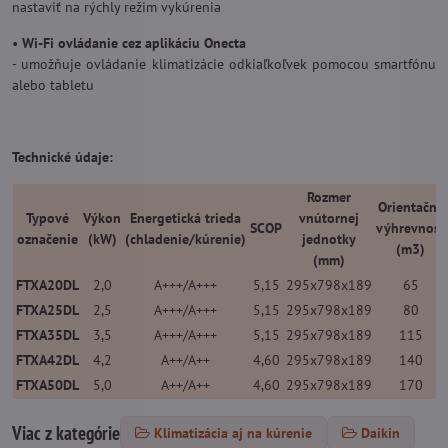
nastaviť na rýchly režim vykúrenia
•
Wi-Fi ovládanie cez aplikáciu Onecta
- umožňuje ovládanie klimatizácie odkiaľkoľvek pomocou smartfónu
alebo tabletu
Technické údaje:
Rozmer
Orientačná
Typové
Výkon
Energetická trieda
vnútornej
SCOP
výhrevnosť
označenie
(kW)
(chladenie/kúrenie)
jednotky
(m3)
(mm)
FTXA20DL
2,0
A+++/A+++
5,15
295x798x189
65
FTXA25DL
2,5
A+++/A+++
5,15
295x798x189
80
FTXA35DL
3,5
A+++/A+++
5,15
295x798x189
115
FTXA42DL
4,2
A++/A++
4,60
295x798x189
140
FTXA50DL
5,0
A++/A++
4,60
295x798x189
170
Viac z kategórie
Klimatizácia aj na kúrenie
Daikin