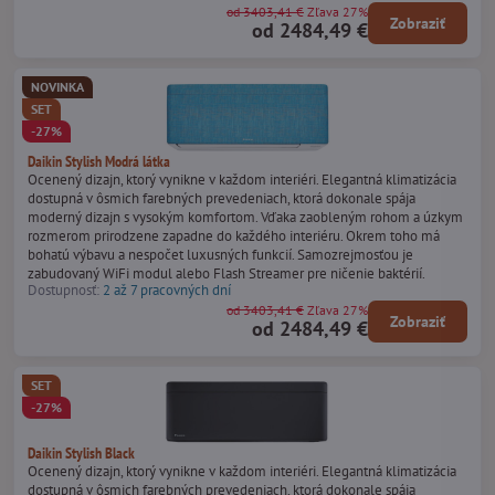
od 3403,41 €
Zľava 27%
Zobraziť
od 2484,49 €
NOVINKA
SET
-27%
Daikin Stylish Modrá látka
Ocenený dizajn, ktorý vynikne v každom interiéri. Elegantná klimatizácia
dostupná v ôsmich farebných prevedeniach, ktorá dokonale spája
moderný dizajn s vysokým komfortom. Vďaka zaobleným rohom a úzkym
rozmerom prirodzene zapadne do každého interiéru. Okrem toho má
bohatú výbavu a nespočet luxusných funkcií. Samozrejmosťou je
zabudovaný WiFi modul alebo Flash Streamer pre ničenie baktérií.
Dostupnosť:
2 až 7 pracovných dní
od 3403,41 €
Zľava 27%
Zobraziť
od 2484,49 €
SET
-27%
Daikin Stylish Black
Ocenený dizajn, ktorý vynikne v každom interiéri. Elegantná klimatizácia
dostupná v ôsmich farebných prevedeniach, ktorá dokonale spája