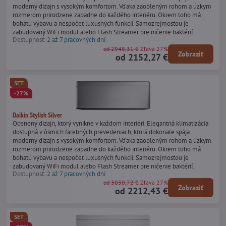
moderný dizajn s vysokým komfortom. Vďaka zaobleným rohom a úzkym
rozmerom prirodzene zapadne do každého interiéru. Okrem toho má
bohatú výbavu a nespočet luxusných funkcií. Samozrejmosťou je
zabudovaný WiFi modul alebo Flash Streamer pre ničenie baktérií.
Dostupnosť:
2 až 7 pracovných dní
od 2948,31 €
Zľava 27%
Zobraziť
od 2152,27 €
SET
-27%
Daikin Stylish Silver
Ocenený dizajn, ktorý vynikne v každom interiéri. Elegantná klimatizácia
dostupná v ôsmich farebných prevedeniach, ktorá dokonale spája
moderný dizajn s vysokým komfortom. Vďaka zaobleným rohom a úzkym
rozmerom prirodzene zapadne do každého interiéru. Okrem toho má
bohatú výbavu a nespočet luxusných funkcií. Samozrejmosťou je
zabudovaný WiFi modul alebo Flash Streamer pre ničenie baktérií.
Dostupnosť:
2 až 7 pracovných dní
od 3030,72 €
Zľava 27%
Zobraziť
od 2212,43 €
SET