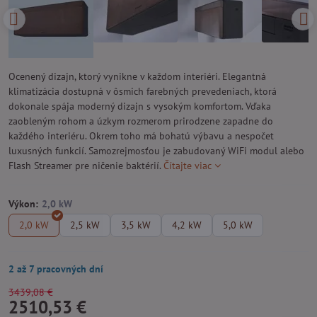
Ocenený dizajn, ktorý vynikne v každom interiéri. Elegantná
klimatizácia dostupná v ôsmich farebných prevedeniach, ktorá
dokonale spája moderný dizajn s vysokým komfortom. Vďaka
zaobleným rohom a úzkym rozmerom prirodzene zapadne do
každého interiéru. Okrem toho má bohatú výbavu a nespočet
luxusných funkcií. Samozrejmosťou je zabudovaný WiFi modul alebo
Flash Streamer pre ničenie baktérií.
Čítajte viac
Výkon:
2,0 kW
2,5 kW
3,5 kW
4,2 kW
5,0 kW
2 až 7 pracovných dní
3439,08 €
2510,53 €