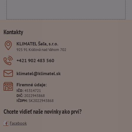
Kontakty
KLIMATEL Šaľa, s​.r​.o​.
925 91 Kráľová nad Váhom 702
+421 902 483 560
klimatel​@klimatel​.sk
Firemné údaje:
IČO:
45314721
DIČ:
2022943868
IČDPH:
SK2022943868
Chcete vidieť naše novinky ako prví?
Facebook