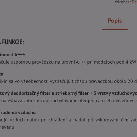
Výrobca:
Da
Popis
 FUNKCIE:
činnosť A+++
ačuje úspornou prevádzku na úrovni A+++ pri modeloch pod 4 kW
ka
Daikin sa vo všeobecnosti vyznačujú tichšou prevádzkou okolo 20 
tový deodorizačný filter a strieborný filter + 3 vrstvy vzduchovýc
račná výbava zabezpečuje zachytávanie alergénov a celkovú zdravš
prúdenia vzduchu
ujú vzduch nahor pri chladení a nadol pri vykurovaní, čím za
rievanu