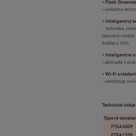
•
Flash Streame
-
unikátna techno
•
Inteligentný t
- jednotka sním
teplotný rozdiel
každej z nich
•
Inteligentné o
-
aktivujte v prí
•
Wi-Fi ovládani
- umožňuje ovlá
Technické údaje
Typové označen
FTXA20DY
FTXA25DY