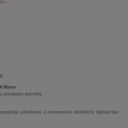
ikin
dB
h filtrov
iu prevádzku jednotky
bezpečujú prirodzenú a rovnomernú distribúciu teploty bez