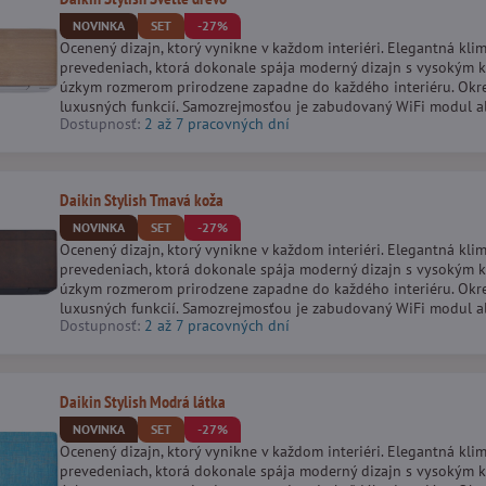
NOVINKA
SET
-27%
Ocenený dizajn, ktorý vynikne v každom interiéri. Elegantná kli
prevedeniach, ktorá dokonale spája moderný dizajn s vysokým
úzkym rozmerom prirodzene zapadne do každého interiéru. Ok
luxusných funkcií. Samozrejmosťou je zabudovaný WiFi modul ale
Dostupnosť:
2 až 7 pracovných dní
Daikin Stylish Tmavá koža
NOVINKA
SET
-27%
Ocenený dizajn, ktorý vynikne v každom interiéri. Elegantná kli
prevedeniach, ktorá dokonale spája moderný dizajn s vysokým
úzkym rozmerom prirodzene zapadne do každého interiéru. Ok
luxusných funkcií. Samozrejmosťou je zabudovaný WiFi modul ale
Dostupnosť:
2 až 7 pracovných dní
Daikin Stylish Modrá látka
NOVINKA
SET
-27%
Ocenený dizajn, ktorý vynikne v každom interiéri. Elegantná kli
prevedeniach, ktorá dokonale spája moderný dizajn s vysokým