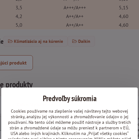
3,5
A+++/A+++
5,15
4,2
A++/A++
4,60
5,0
A++/A++
4,60
ie
Klimatizácia aj na kúrenie
Daikin
júci produkt
ne produkty
Predvoľby súkromia
Daikin Stylish White
Cookies používame na zlepšenie vašej návštevy tejto webovej
SET
-27%
stránky, analýzu jej výkonnosti a zhromažďovanie údajov o jej
Ocenený dizajn, ktorý vynikne v každom interiéri. Elegantná kli
používaní. Na tento účel môžeme použiť nástroje a služby tretích
prevedeniach, ktorá dokonale spája moderný dizajn s vysokým
strán a zhromaždené údaje sa môžu preniesť k partnerom v EÚ,
úzkym rozmerom prirodzene zapadne do každého interiéru. Ok
USA alebo iných krajinách. Kliknutím na „Prijať všetky cookies“
luxusných funkcií. Samozrejmosťou je zabudovaný WiFi modul ale