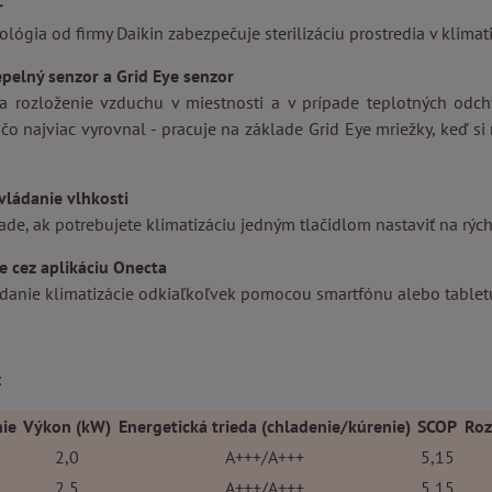
r
lógia od firmy Daikin zabezpečuje sterilizáciu prostredia v klimati
epelný senzor a Grid Eye senzor
a rozloženie vzduchu v miestnosti a v prípade teplotných odchý
 čo najviac vyrovnal - pracuje na základe Grid Eye mriežky, keď si
vládanie vlhkosti
pade, ak potrebujete klimatizáciu jedným tlačidlom nastaviť na rýc
e cez aplikáciu Onecta
danie klimatizácie odkiaľkoľvek pomocou smartfónu alebo tablet
:
ie
Výkon (kW)
Energetická trieda (chladenie/kúrenie)
SCOP
Roz
2,0
A+++/A+++
5,15
2,5
A+++/A+++
5,15