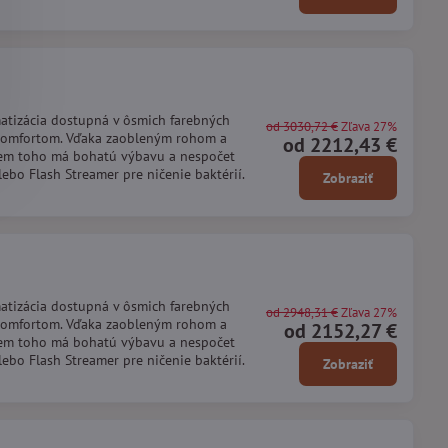
matizácia dostupná v ôsmich farebných
od 3030,72 €
Zľava 27%
 komfortom. Vďaka zaobleným rohom a
od 2212,43 €
rem toho má bohatú výbavu a nespočet
bo Flash Streamer pre ničenie baktérií.
Zobraziť
matizácia dostupná v ôsmich farebných
od 2948,31 €
Zľava 27%
 komfortom. Vďaka zaobleným rohom a
od 2152,27 €
rem toho má bohatú výbavu a nespočet
bo Flash Streamer pre ničenie baktérií.
Zobraziť