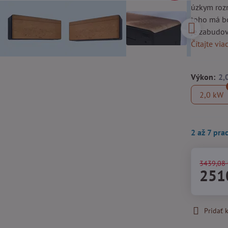
úzkym roz
toho má b
je zabudov
Čítajte via
Výkon:
2,0 kW
2 až 7 pra
3439,08
251
Pridať