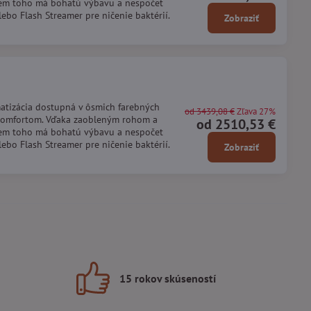
rem toho má bohatú výbavu a nespočet
bo Flash Streamer pre ničenie baktérií.
Zobraziť
matizácia dostupná v ôsmich farebných
od 3439,08 €
Zľava 27%
 komfortom. Vďaka zaobleným rohom a
od 2510,53 €
rem toho má bohatú výbavu a nespočet
bo Flash Streamer pre ničenie baktérií.
Zobraziť
15 rokov skúseností