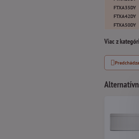
FTXA35DY
FTXA42DY
FTXA50DY
Viac z kategór
Predchádza
Alternatív