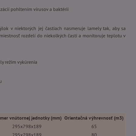
zácií pohltením vírusov a baktérií
lok v niektorých jej častiach nasmeruje lamely tak, aby sa
 miestnosť rozdelí do niekolkých častí a monitoruje teplotu v
hly režim vykúrenia
u
mer vnútornej jednotky (mm)
Orientačná výhrevnosť (m3)
295x798x189
65
295x798x189
80