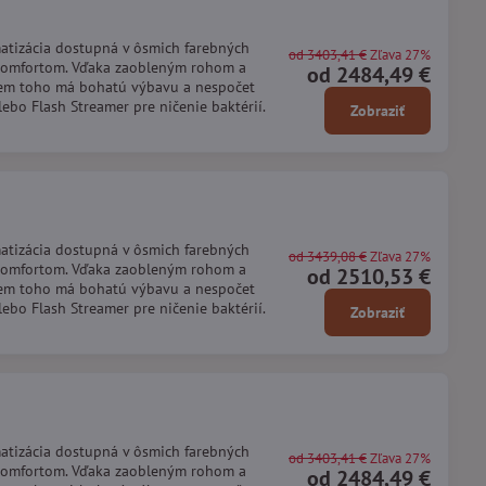
matizácia dostupná v ôsmich farebných
od 3403,41 €
Zľava 27%
 komfortom. Vďaka zaobleným rohom a
od 2484,49 €
rem toho má bohatú výbavu a nespočet
bo Flash Streamer pre ničenie baktérií.
Zobraziť
matizácia dostupná v ôsmich farebných
od 3439,08 €
Zľava 27%
 komfortom. Vďaka zaobleným rohom a
od 2510,53 €
rem toho má bohatú výbavu a nespočet
bo Flash Streamer pre ničenie baktérií.
Zobraziť
matizácia dostupná v ôsmich farebných
od 3403,41 €
Zľava 27%
 komfortom. Vďaka zaobleným rohom a
od 2484,49 €