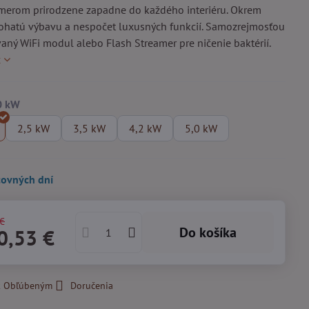
merom prirodzene zapadne do každého interiéru. Okrem
ohatú výbavu a nespočet luxusných funkcií. Samozrejmosťou
aný WiFi modul alebo Flash Streamer pre ničenie baktérií.
c
2,5 kW
3,5 kW
4,2 kW
5,0 kW
covných dní
 €
Do košíka
0,53 €
 k Obľúbeným
Doručenia