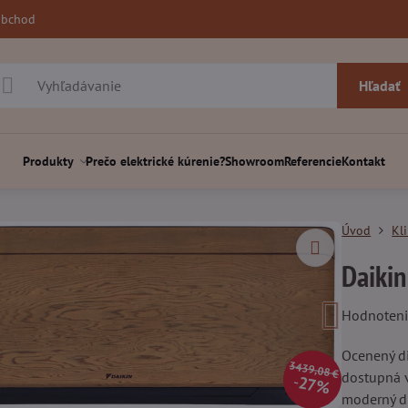
obchod
Hľadať
Produkty
Prečo elektrické kúrenie?
Showroom
Referencie
Kontakt
Úvod
Kl
Daikin
Hodnoten
Ocenený di
3439,08 €
dostupná v
27%
moderný d