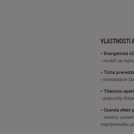
VLASTNOSTI A
•
Energetická ú
- model sa vyzn
•
Tichá prevádz
- klimatizácie 
•
Titánium apati
- pokročilá filt
•
Coanda efekt 
- lamely usmerň
nepríjemného p