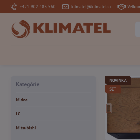
+421 902 483 560
klimatel@klimatel.sk
Veľko
NOVINKA
Kategórie
SET
Midea
LG
Mitsubishi