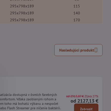
295x798x189
115
295x798x189
140
295x798x189
170
Nasledujúci produkt
matizácia dostupná v ôsmich farebných
od 2913,87 €
Zľava 27%
 komfortom. Vďaka zaobleným rohom a
od 2127,13 €
rem toho má bohatú výbavu a nespočet
bo Flash Streamer pre ničenie baktérií.
Zobraziť