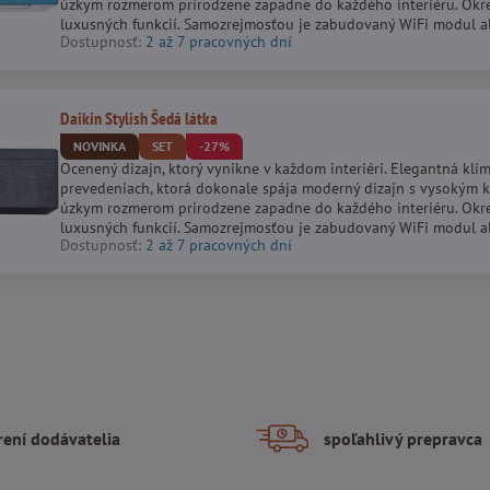
úzkym rozmerom prirodzene zapadne do každého interiéru. Ok
luxusných funkcií. Samozrejmosťou je zabudovaný WiFi modul ale
Dostupnosť:
2 až 7 pracovných dní
Daikin Stylish Šedá látka
NOVINKA
SET
-27%
Ocenený dizajn, ktorý vynikne v každom interiéri. Elegantná kli
prevedeniach, ktorá dokonale spája moderný dizajn s vysokým
úzkym rozmerom prirodzene zapadne do každého interiéru. Ok
luxusných funkcií. Samozrejmosťou je zabudovaný WiFi modul ale
Dostupnosť:
2 až 7 pracovných dní
rení dodávatelia
spoľahlivý prepravca