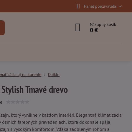
Panel používateľa
Nákupný košík
0 €
imatizácia aj na kúrenie
Daikin
 Stylish Tmavé drevo
ie
zajn, ktorý vynikne v každom interiéri. Elegantná klimatizácia
 ôsmich farebných prevedeniach, ktorá dokonale spája
izajn s vysokým komfortom. Vďaka zaobleným rohom a