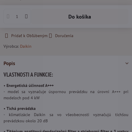
Do košíka
Pridať k Obľúbeným
Doručenia
Výrobca:
Daikin
Popis
VLASTNOSTI A FUNKCIE:
•
Energetická účinnosť A+++
- model sa vyznačuje úspornou prevádzku na úrovni A+++ pri
modeloch pod 4 kW
•
Tichá prevádzka
- klimatizácie Daikin sa vo všeobecnosti vyznačujú tichšou
prevádzkou okolo 20 dB
•
Titánium apatitový deodorizačný filter a strieborný filter + 3 vrstvy