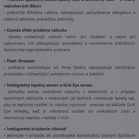
vzduchových filtrov
- pokročilá filtračná výbava zabezpečuje zachytávanie alergénov a
celkovú zdravšiu prevádzku jednotky
•
Coanda efekt prúdenia vzduchu
- lamely usmerňujú vzduch nahor pri chladení a nadol pri
vykurovaní, čím zabezpečujú prirodzenú a rovnomernú distribúciu
teploty bez nepríjemného prievanu
•
Flash Streamer
-
unikátna technológia od firmy Daikin zabezpečuje sterilizáciu
prostredia v klimatizácií pohltením vírusov a baktérií
•
Inteligentný tepelný senzor a Grid Eye senzor
- jednotka sníma rozloženie vzduchu v miestnosti a v prípade
teplotných odchýlok v niektorých jej častiach nasmeruje lamely tak,
aby sa teplotný rozdiel čo najviac vyrovnal - pracuje na základe Grid
Eye mriežky, keď si miestnosť rozdelí do niekolkých častí a
monitoruje teplotu v každej z nich
•
Inteligentné ovládanie vlhkosti
-
aktivujte v prípade, ak potrebujete klimatizáciu jedným tlačidlom