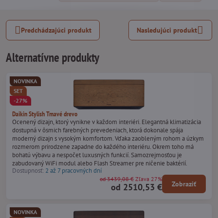
Predchádzajúci produkt
Nasledujúci produkt
Alternatívne produkty
NOVINKA
SET
-27%
Daikin Stylish Tmavé drevo
Ocenený dizajn, ktorý vynikne v každom interiéri. Elegantná klimatizácia
dostupná v ôsmich farebných prevedeniach, ktorá dokonale spája
moderný dizajn s vysokým komfortom. Vďaka zaobleným rohom a úzkym
rozmerom prirodzene zapadne do každého interiéru. Okrem toho má
bohatú výbavu a nespočet luxusných funkcií. Samozrejmosťou je
zabudovaný WiFi modul alebo Flash Streamer pre ničenie baktérií.
Dostupnosť:
2 až 7 pracovných dní
od 3439,08 €
Zľava 27%
Zobraziť
od 2510,53 €
NOVINKA