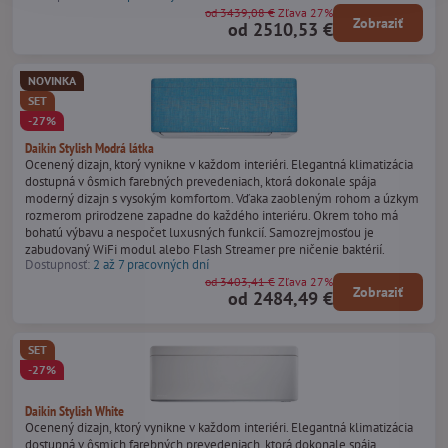
od 3439,08 €
Zľava 27%
Zobraziť
od 2510,53 €
NOVINKA
SET
-27%
Daikin Stylish Modrá látka
Ocenený dizajn, ktorý vynikne v každom interiéri. Elegantná klimatizácia
dostupná v ôsmich farebných prevedeniach, ktorá dokonale spája
moderný dizajn s vysokým komfortom. Vďaka zaobleným rohom a úzkym
rozmerom prirodzene zapadne do každého interiéru. Okrem toho má
bohatú výbavu a nespočet luxusných funkcií. Samozrejmosťou je
zabudovaný WiFi modul alebo Flash Streamer pre ničenie baktérií.
Dostupnosť:
2 až 7 pracovných dní
od 3403,41 €
Zľava 27%
Zobraziť
od 2484,49 €
SET
-27%
Daikin Stylish White
Ocenený dizajn, ktorý vynikne v každom interiéri. Elegantná klimatizácia
dostupná v ôsmich farebných prevedeniach, ktorá dokonale spája