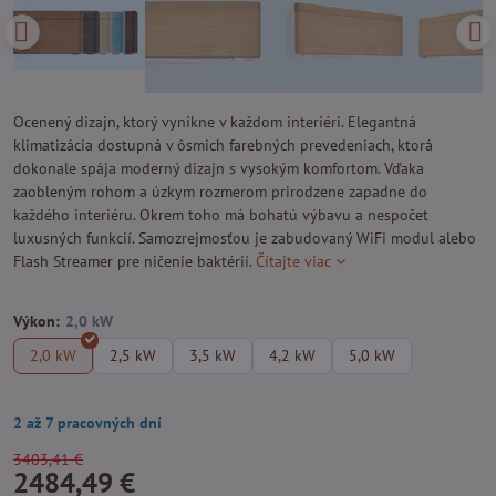
Ocenený dizajn, ktorý vynikne v každom interiéri. Elegantná
klimatizácia dostupná v ôsmich farebných prevedeniach, ktorá
dokonale spája moderný dizajn s vysokým komfortom. Vďaka
zaobleným rohom a úzkym rozmerom prirodzene zapadne do
každého interiéru. Okrem toho má bohatú výbavu a nespočet
luxusných funkcií. Samozrejmosťou je zabudovaný WiFi modul alebo
Flash Streamer pre ničenie baktérií.
Čítajte viac
Výkon:
2,0 kW
2,5 kW
3,5 kW
4,2 kW
5,0 kW
2 až 7 pracovných dní
3403,41 €
2484,49 €