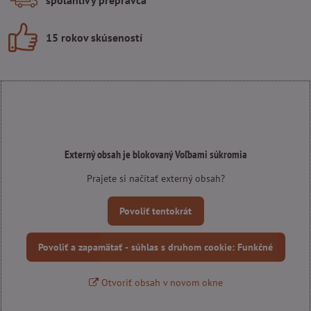
15 rokov skúseností
Externý obsah je blokovaný Voľbami súkromia
Prajete si načítať externý obsah?
Povoliť tentokrát
Povoliť a zapamätať - súhlas s druhom cookie: Funkčné
Otvoriť obsah v novom okne