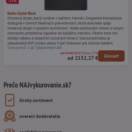
-27%
Daikin Stylish Black
Ocenený dizajn, ktorý vynikne v každom interiéri. Elegantná klimatizácia
dostupná v ôsmich farebných prevedeniach, ktorá dokonale spája
moderný dizajn s vysokým komfortom. Vďaka zaobleným rohom a úzkym
rozmerom prirodzene zapadne do každého interiéru. Okrem toho má
bohatú výbavu a nespočet luxusných funkcií. Samozrejmosťou je
zabudovaný WiFi modul alebo Flash Streamer pre ničenie baktérií.
Dostupnosť:
2 až 7 pracovných dní
od 2948,31 €
Zľava 27%
Zobraziť
od 2152,27 €
Prečo NAJvykurovanie.sk?
široký sortiment
overení dodávatelia
spoľahlivý prepravca