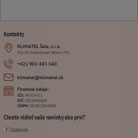
Kontakty
KLIMATEL Šaľa, s​.r​.o​.
925 91 Kráľová nad Váhom 702
+421 902 483 560
klimatel​@klimatel​.sk
Firemné údaje:
IČO:
45314721
DIČ:
2022943868
IČDPH:
SK2022943868
Chcete vidieť naše novinky ako prví?
Facebook