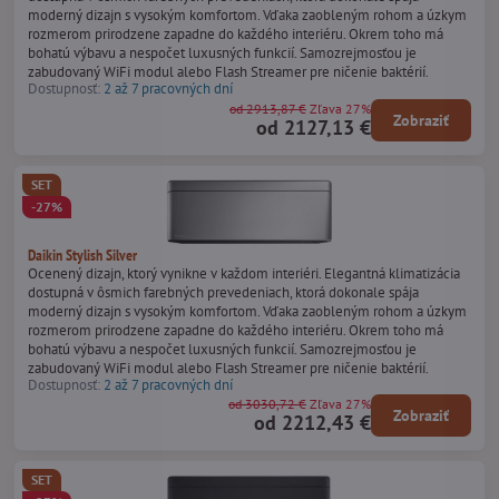
moderný dizajn s vysokým komfortom. Vďaka zaobleným rohom a úzkym
rozmerom prirodzene zapadne do každého interiéru. Okrem toho má
bohatú výbavu a nespočet luxusných funkcií. Samozrejmosťou je
zabudovaný WiFi modul alebo Flash Streamer pre ničenie baktérií.
Dostupnosť:
2 až 7 pracovných dní
od 2913,87 €
Zľava 27%
Zobraziť
od 2127,13 €
SET
-27%
Daikin Stylish Silver
Ocenený dizajn, ktorý vynikne v každom interiéri. Elegantná klimatizácia
dostupná v ôsmich farebných prevedeniach, ktorá dokonale spája
moderný dizajn s vysokým komfortom. Vďaka zaobleným rohom a úzkym
rozmerom prirodzene zapadne do každého interiéru. Okrem toho má
bohatú výbavu a nespočet luxusných funkcií. Samozrejmosťou je
zabudovaný WiFi modul alebo Flash Streamer pre ničenie baktérií.
Dostupnosť:
2 až 7 pracovných dní
od 3030,72 €
Zľava 27%
Zobraziť
od 2212,43 €
SET