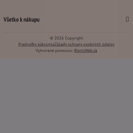
Všetko k nákupu
©
2026
Copyright
Predvoľby súkromia
Zásady ochrany osobných údajov
Vytvorené pomocou:
BiznisWeb.sk