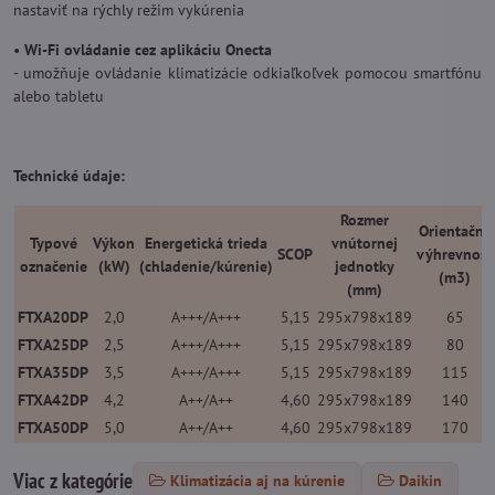
nastaviť na rýchly režim vykúrenia
•
Wi-Fi ovládanie cez aplikáciu Onecta
- umožňuje ovládanie klimatizácie odkiaľkoľvek pomocou smartfónu
alebo tabletu
Technické údaje:
Rozmer
Orientačná
Typové
Výkon
Energetická trieda
vnútornej
SCOP
výhrevnosť
označenie
(kW)
(chladenie/kúrenie)
jednotky
(m3)
(mm)
FTXA20DP
2,0
A+++/A+++
5,15
295x798x189
65
FTXA25DP
2,5
A+++/A+++
5,15
295x798x189
80
FTXA35DP
3,5
A+++/A+++
5,15
295x798x189
115
FTXA42DP
4,2
A++/A++
4,60
295x798x189
140
FTXA50DP
5,0
A++/A++
4,60
295x798x189
170
Viac z kategórie
Klimatizácia aj na kúrenie
Daikin